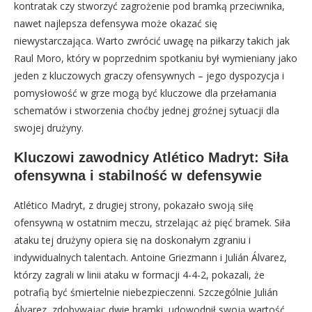
kontratak czy stworzyć zagrożenie pod bramką przeciwnika,
nawet najlepsza defensywa może okazać się
niewystarczająca. Warto zwrócić uwagę na piłkarzy takich jak
Raul Moro, który w poprzednim spotkaniu był wymieniany jako
jeden z kluczowych graczy ofensywnych – jego dyspozycja i
pomysłowość w grze mogą być kluczowe dla przełamania
schematów i stworzenia choćby jednej groźnej sytuacji dla
swojej drużyny.
Kluczowi zawodnicy Atlético Madryt: Siła
ofensywna i stabilność w defensywie
Atlético Madryt, z drugiej strony, pokazało swoją siłę
ofensywną w ostatnim meczu, strzelając aż pięć bramek. Siła
ataku tej drużyny opiera się na doskonałym zgraniu i
indywidualnych talentach. Antoine Griezmann i Julián Álvarez,
którzy zagrali w linii ataku w formacji 4-4-2, pokazali, że
potrafią być śmiertelnie niebezpieczenni. Szczególnie Julián
Álvarez, zdobywając dwie bramki, udowodnił swoją wartość.