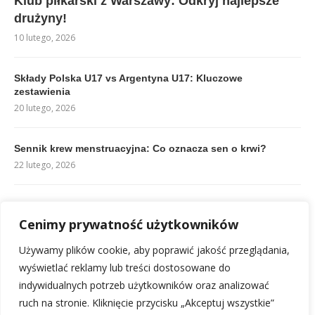
Klub piłkarski z Warszawy: Odkryj najlepsze
drużyny!
10 lutego, 2026
Składy Polska U17 vs Argentyna U17: Kluczowe
zestawienia
20 lutego, 2026
Sennik krew menstruacyjna: Co oznacza sen o krwi?
22 lutego, 2026
Składy Real Madryt Atlético Madryt: Kto zagra w Derbach?
Cenimy prywatność użytkowników
10 lutego, 2026
Używamy plików cookie, aby poprawić jakość przeglądania,
Rankingi Copa América: Aktualna tabela i pozycje drużyn
wyświetlać reklamy lub treści dostosowane do
18 lutego, 2026
indywidualnych potrzeb użytkowników oraz analizować
ruch na stronie. Kliknięcie przycisku „Akceptuj wszystkie”