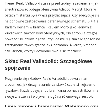
Trener Realu Valladolid stanie przed trudnym zadaniem – jak
zneutralizować potęgę ofensywną Atlético Madryt, która w
ostatnim starciu była wręcz przytłaczająca. Czy zdecyduje się
na ponowne zastosowanie defensywnego schematu 5-4-1 z
Karlem Heinem w bramce i Raulem Moro jako jednym z
kluczowych zawodników ofensywnych, czy spróbuje czegoś
nowego? Kluczowe będzie, czy uda mu się znaleźć sposób na
zatrzymanie takich graczy jak Griezmann, Álvarez, Simeone
czy Sørloth, którzy udowodnili swoją skuteczność.
Skład Real Valladolid: Szczegółowe
spojrzenie
Przyjrzenie się składowi Realu Valladolid pozwala nam
zrozumieć, jak drużyna zamierza stawić czoła silniejszemu
rywalowi. Każda pozycja, od bramkarza po napastników, ma
swoje znaczenie i wpływa na ogólną równowagę zespołu.
Linia obrony i bramkarze: Stabilność czy