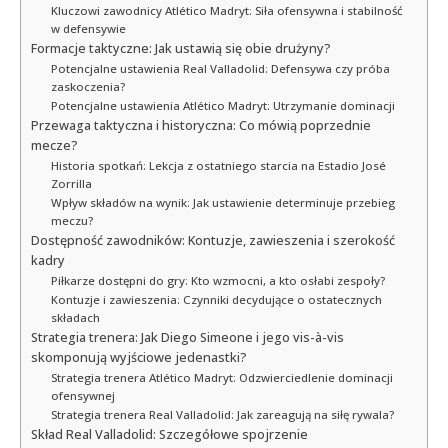
Kluczowi zawodnicy Atlético Madryt: Siła ofensywna i stabilność
w defensywie
Formacje taktyczne: Jak ustawią się obie drużyny?
Potencjalne ustawienia Real Valladolid: Defensywa czy próba
zaskoczenia?
Potencjalne ustawienia Atlético Madryt: Utrzymanie dominacji
Przewaga taktyczna i historyczna: Co mówią poprzednie
mecze?
Historia spotkań: Lekcja z ostatniego starcia na Estadio José
Zorrilla
Wpływ składów na wynik: Jak ustawienie determinuje przebieg
meczu?
Dostępność zawodników: Kontuzje, zawieszenia i szerokość
kadry
Piłkarze dostępni do gry: Kto wzmocni, a kto osłabi zespoły?
Kontuzje i zawieszenia: Czynniki decydujące o ostatecznych
składach
Strategia trenera: Jak Diego Simeone i jego vis-à-vis
skomponują wyjściowe jedenastki?
Strategia trenera Atlético Madryt: Odzwierciedlenie dominacji
ofensywnej
Strategia trenera Real Valladolid: Jak zareagują na siłę rywala?
Skład Real Valladolid: Szczegółowe spojrzenie