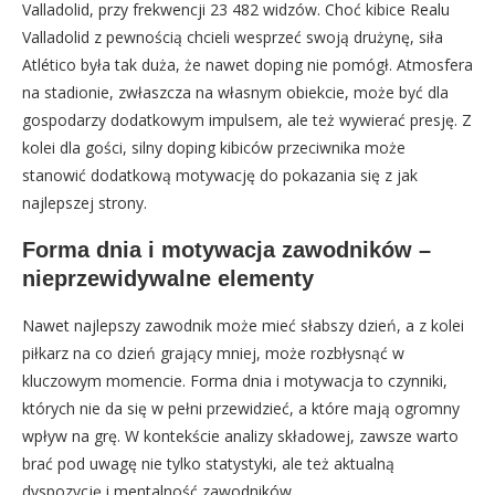
Valladolid, przy frekwencji 23 482 widzów. Choć kibice Realu
Valladolid z pewnością chcieli wesprzeć swoją drużynę, siła
Atlético była tak duża, że nawet doping nie pomógł. Atmosfera
na stadionie, zwłaszcza na własnym obiekcie, może być dla
gospodarzy dodatkowym impulsem, ale też wywierać presję. Z
kolei dla gości, silny doping kibiców przeciwnika może
stanowić dodatkową motywację do pokazania się z jak
najlepszej strony.
Forma dnia i motywacja zawodników –
nieprzewidywalne elementy
Nawet najlepszy zawodnik może mieć słabszy dzień, a z kolei
piłkarz na co dzień grający mniej, może rozbłysnąć w
kluczowym momencie. Forma dnia i motywacja to czynniki,
których nie da się w pełni przewidzieć, a które mają ogromny
wpływ na grę. W kontekście analizy składowej, zawsze warto
brać pod uwagę nie tylko statystyki, ale też aktualną
dyspozycję i mentalność zawodników.