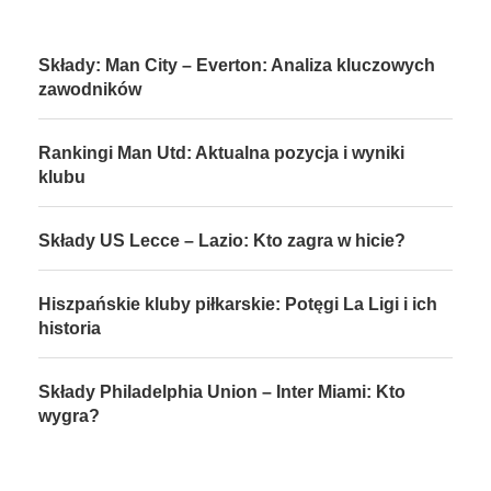
Składy: Man City – Everton: Analiza kluczowych
zawodników
Rankingi Man Utd: Aktualna pozycja i wyniki
klubu
Składy US Lecce – Lazio: Kto zagra w hicie?
Hiszpańskie kluby piłkarskie: Potęgi La Ligi i ich
historia
Składy Philadelphia Union – Inter Miami: Kto
wygra?