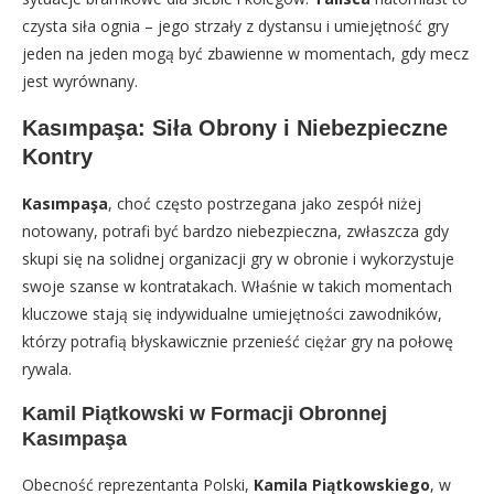
czysta siła ognia – jego strzały z dystansu i umiejętność gry
jeden na jeden mogą być zbawienne w momentach, gdy mecz
jest wyrównany.
Kasımpaşa: Siła Obrony i Niebezpieczne
Kontry
Kasımpaşa
, choć często postrzegana jako zespół niżej
notowany, potrafi być bardzo niebezpieczna, zwłaszcza gdy
skupi się na solidnej organizacji gry w obronie i wykorzystuje
swoje szanse w kontratakach. Właśnie w takich momentach
kluczowe stają się indywidualne umiejętności zawodników,
którzy potrafią błyskawicznie przenieść ciężar gry na połowę
rywala.
Kamil Piątkowski w Formacji Obronnej
Kasımpaşa
Obecność reprezentanta Polski,
Kamila Piątkowskiego
, w