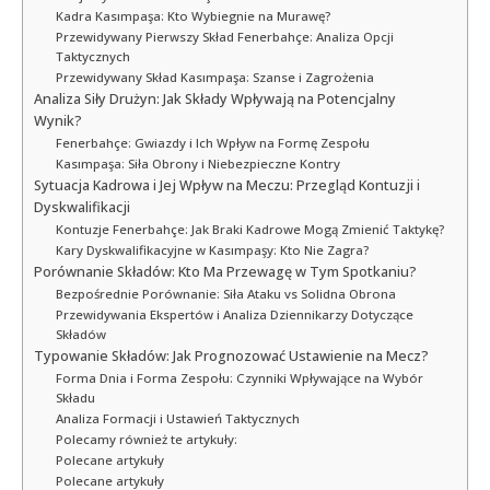
Kadra Kasımpaşa: Kto Wybiegnie na Murawę?
Przewidywany Pierwszy Skład Fenerbahçe: Analiza Opcji
Taktycznych
Przewidywany Skład Kasımpaşa: Szanse i Zagrożenia
Analiza Siły Drużyn: Jak Składy Wpływają na Potencjalny
Wynik?
Fenerbahçe: Gwiazdy i Ich Wpływ na Formę Zespołu
Kasımpaşa: Siła Obrony i Niebezpieczne Kontry
Sytuacja Kadrowa i Jej Wpływ na Meczu: Przegląd Kontuzji i
Dyskwalifikacji
Kontuzje Fenerbahçe: Jak Braki Kadrowe Mogą Zmienić Taktykę?
Kary Dyskwalifikacyjne w Kasımpaşy: Kto Nie Zagra?
Porównanie Składów: Kto Ma Przewagę w Tym Spotkaniu?
Bezpośrednie Porównanie: Siła Ataku vs Solidna Obrona
Przewidywania Ekspertów i Analiza Dziennikarzy Dotyczące
Składów
Typowanie Składów: Jak Prognozować Ustawienie na Mecz?
Forma Dnia i Forma Zespołu: Czynniki Wpływające na Wybór
Składu
Analiza Formacji i Ustawień Taktycznych
Polecamy również te artykuły:
Polecane artykuły
Polecane artykuły