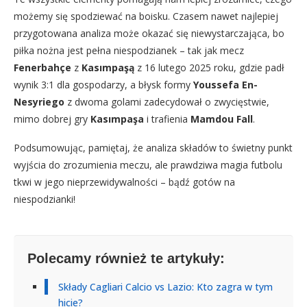
możemy się spodziewać na boisku. Czasem nawet najlepiej
przygotowana analiza może okazać się niewystarczająca, bo
piłka nożna jest pełna niespodzianek – tak jak mecz
Fenerbahçe
z
Kasımpaşą
z 16 lutego 2025 roku, gdzie padł
wynik 3:1 dla gospodarzy, a błysk formy
Youssefa En-
Nesyriego
z dwoma golami zadecydował o zwycięstwie,
mimo dobrej gry
Kasımpaşa
i trafienia
Mamdou Fall
.
Podsumowując, pamiętaj, że analiza składów to świetny punkt
wyjścia do zrozumienia meczu, ale prawdziwa magia futbolu
tkwi w jego nieprzewidywalności – bądź gotów na
niespodzianki!
Polecamy również te artykuły:
Składy Cagliari Calcio vs Lazio: Kto zagra w tym
hicie?