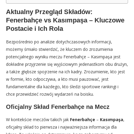
Aktualny Przegląd Składów:
Fenerbahçe vs Kasımpaşa – Kluczowe
Postacie i Ich Rola
Bezpośrednio po analizie dotychczasowych informacji,
możemy śmiało stwierdzić, że kluczem do zrozumienia
potencjalnego wyniku meczu Fenerbahçe – Kasımpaşa jest
dokładne przyjrzenie się wyjściowym jedenastkom obu drużyn,
a także głębsze spojrzenie na ich kadry. Zrozumienie, kto jest
w formie, kto odpoczywa, a kto musi pauzować, jest
fundamentalne dla każdego, kto śledzi sportowe rankingi i
chce przewidzieć rozwój wydarzeń na boisku.
Oficjalny Skład Fenerbahçe na Mecz
W kontekście meczów takich jak
Fenerbahçe
–
Kasımpaşa
,
oficjalny skład to pierwsza i najważniejsza informacja dla