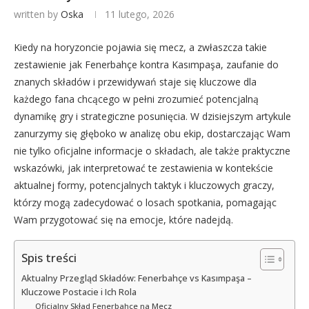
written by
Oska
11 lutego, 2026
Kiedy na horyzoncie pojawia się mecz, a zwłaszcza takie
zestawienie jak Fenerbahçe kontra Kasımpaşa, zaufanie do
znanych składów i przewidywań staje się kluczowe dla
każdego fana chcącego w pełni zrozumieć potencjalną
dynamikę gry i strategiczne posunięcia. W dzisiejszym artykule
zanurzymy się głęboko w analizę obu ekip, dostarczając Wam
nie tylko oficjalne informacje o składach, ale także praktyczne
wskazówki, jak interpretować te zestawienia w kontekście
aktualnej formy, potencjalnych taktyk i kluczowych graczy,
którzy mogą zadecydować o losach spotkania, pomagając
Wam przygotować się na emocje, które nadejdą.
Spis treści
Aktualny Przegląd Składów: Fenerbahçe vs Kasımpaşa –
Kluczowe Postacie i Ich Rola
Oficjalny Skład Fenerbahçe na Mecz