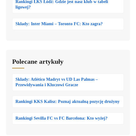
Rankingi ŁKS Łódź: Gdzie jest nasz klub w tabeli
ligowej?
Składy: Inter Miami – Toronto FC: Kto zagra?
Polecane artykuły
Składy: Atlético Madryt vs UD Las Palmas –
Przewidywania i Kluczowi Gracze
Rankingi KKS Kalisz: Poznaj aktualną pozycję drużyny
Rankingi Sevilla FC vs FC Barcelona: Kto wyżej?