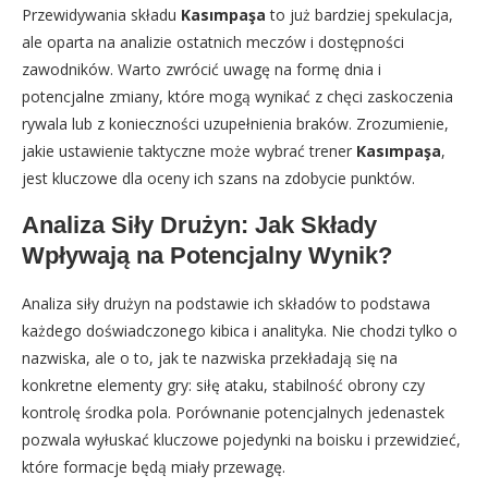
Przewidywania składu
Kasımpaşa
to już bardziej spekulacja,
ale oparta na analizie ostatnich meczów i dostępności
zawodników. Warto zwrócić uwagę na formę dnia i
potencjalne zmiany, które mogą wynikać z chęci zaskoczenia
rywala lub z konieczności uzupełnienia braków. Zrozumienie,
jakie ustawienie taktyczne może wybrać trener
Kasımpaşa
,
jest kluczowe dla oceny ich szans na zdobycie punktów.
Analiza Siły Drużyn: Jak Składy
Wpływają na Potencjalny Wynik?
Analiza siły drużyn na podstawie ich składów to podstawa
każdego doświadczonego kibica i analityka. Nie chodzi tylko o
nazwiska, ale o to, jak te nazwiska przekładają się na
konkretne elementy gry: siłę ataku, stabilność obrony czy
kontrolę środka pola. Porównanie potencjalnych jedenastek
pozwala wyłuskać kluczowe pojedynki na boisku i przewidzieć,
które formacje będą miały przewagę.