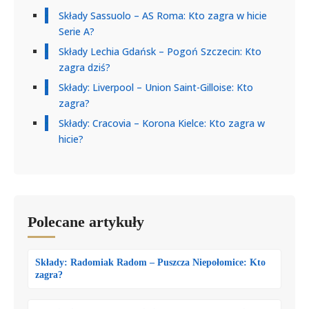
Składy Sassuolo – AS Roma: Kto zagra w hicie
Serie A?
Składy Lechia Gdańsk – Pogoń Szczecin: Kto
zagra dziś?
Składy: Liverpool – Union Saint-Gilloise: Kto
zagra?
Składy: Cracovia – Korona Kielce: Kto zagra w
hicie?
Polecane artykuły
Składy: Radomiak Radom – Puszcza Niepołomice: Kto
zagra?