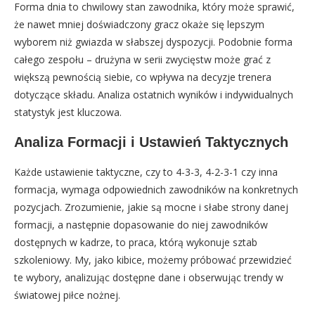
Forma dnia to chwilowy stan zawodnika, który może sprawić,
że nawet mniej doświadczony gracz okaże się lepszym
wyborem niż gwiazda w słabszej dyspozycji. Podobnie forma
całego zespołu – drużyna w serii zwycięstw może grać z
większą pewnością siebie, co wpływa na decyzje trenera
dotyczące składu. Analiza ostatnich wyników i indywidualnych
statystyk jest kluczowa.
Analiza Formacji i Ustawień Taktycznych
Każde ustawienie taktyczne, czy to 4-3-3, 4-2-3-1 czy inna
formacja, wymaga odpowiednich zawodników na konkretnych
pozycjach. Zrozumienie, jakie są mocne i słabe strony danej
formacji, a następnie dopasowanie do niej zawodników
dostępnych w kadrze, to praca, którą wykonuje sztab
szkoleniowy. My, jako kibice, możemy próbować przewidzieć
te wybory, analizując dostępne dane i obserwując trendy w
światowej piłce nożnej.