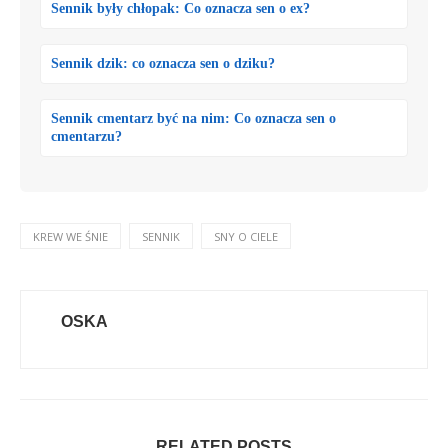
Sennik były chłopak: Co oznacza sen o ex?
Sennik dzik: co oznacza sen o dziku?
Sennik cmentarz być na nim: Co oznacza sen o
cmentarzu?
KREW WE ŚNIE
SENNIK
SNY O CIELE
OSKA
RELATED POSTS