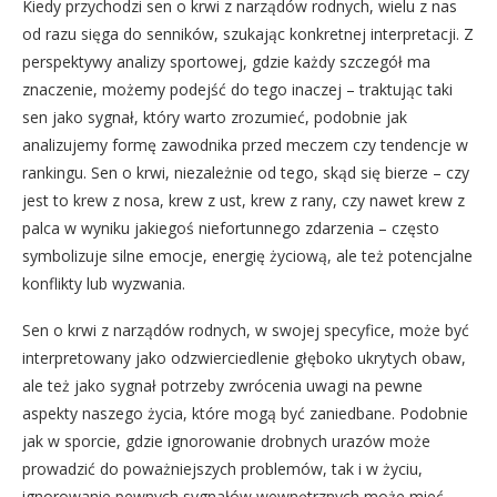
Kiedy przychodzi sen o krwi z narządów rodnych, wielu z nas
od razu sięga do senników, szukając konkretnej interpretacji. Z
perspektywy analizy sportowej, gdzie każdy szczegół ma
znaczenie, możemy podejść do tego inaczej – traktując taki
sen jako sygnał, który warto zrozumieć, podobnie jak
analizujemy formę zawodnika przed meczem czy tendencje w
rankingu. Sen o krwi, niezależnie od tego, skąd się bierze – czy
jest to krew z nosa, krew z ust, krew z rany, czy nawet krew z
palca w wyniku jakiegoś niefortunnego zdarzenia – często
symbolizuje silne emocje, energię życiową, ale też potencjalne
konflikty lub wyzwania.
Sen o krwi z narządów rodnych, w swojej specyfice, może być
interpretowany jako odzwierciedlenie głęboko ukrytych obaw,
ale też jako sygnał potrzeby zwrócenia uwagi na pewne
aspekty naszego życia, które mogą być zaniedbane. Podobnie
jak w sporcie, gdzie ignorowanie drobnych urazów może
prowadzić do poważniejszych problemów, tak i w życiu,
ignorowanie pewnych sygnałów wewnętrznych może mieć