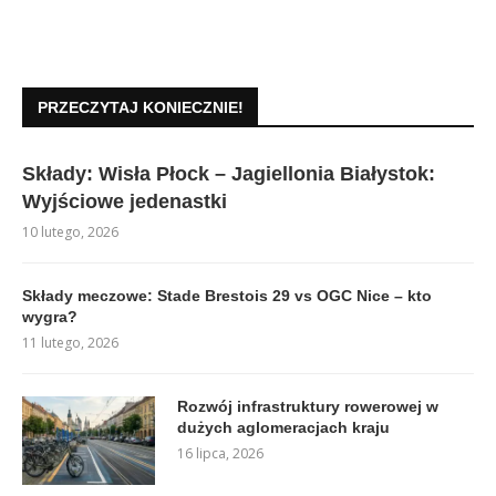
PRZECZYTAJ KONIECZNIE!
Składy: Wisła Płock – Jagiellonia Białystok:
Wyjściowe jedenastki
10 lutego, 2026
Składy meczowe: Stade Brestois 29 vs OGC Nice – kto
wygra?
11 lutego, 2026
Rozwój infrastruktury rowerowej w
dużych aglomeracjach kraju
16 lipca, 2026