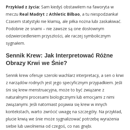
Przykład z życia:
Sam kiedyś obstawiłem na faworyta w
meczu
Real Madryt
z
Athletic Bilbao
, a tu niespodzianka!
Czasem statystyki nie kłamią, ale piłka nożna lubi zaskakiwać.
Podobnie ze snami – nie zawsze są one dosłownym
odzwierciedleniem przyszłości, ale raczej symbolicznym
sygnałem.
Sennik Krew: Jak Interpretować Różne
Obrazy Krwi we Śnie?
Sennik krew oferuje szeroki wachlarz interpretacji, a sen o krwi
z narządów rodnych jest jego specyficznym przypadkiem. Jeśli
śni się krew menstruacyjna, może to być związane z
naturalnymi procesami biologicznymi lub emocjami z nimi
związanymi. Jeśli natomiast pojawia się krew w innych
kontekstach, warto zwrócić uwagę na szczegóły. Na przykład,
plucie krwią we śnie może sygnalizować potrzebę wyrażenia
siebie lub uwolnienia od czegoś, co nas gnębi.