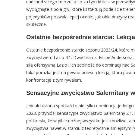
nadchodzącego meczu, a co za tym idzie – w przewidywan
wyciągnięte z pola gry, które kształtują podejście tre
pojedynków pozwala lepiej ocenić, jak obie drużyny rea
skuteczne.
Ostatnie bezpośrednie starcia: Lekcj
Ostatnie bezpośrednie starcie sezonu 2023/24, które m
zwycięstwem Lazio 4:1. Dwie bramki Felipe Andersona, a
siłę ofensywną Lazio i ich zdolność do dominacji nad 
taka porażka jest na pewno bolesną lekcją, która powin
konfrontacje z tym rywalem.
Sensacyjne zwycięstwo Salernitany w 
Jednak historia spotkań to nie tylko dominacja jednego 
2023, przyniósł sensacyjne zwycięstwo Salernitany 2:1
podkreśla, że w piłce nożnej wszystko jest możliwe, a
zwycięstwa nawet w starciu z teoretycznie silniejszym 