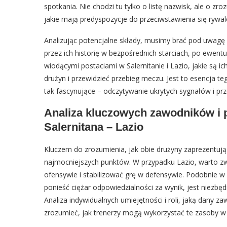
spotkania. Nie chodzi tu tylko o listę nazwisk, ale o zr
jakie mają predyspozycje do przeciwstawienia się rywal
Analizując potencjalne składy, musimy brać pod uwagę 
przez ich historię w bezpośrednich starciach, po ewent
wiodącymi postaciami w Salernitanie i Lazio, jakie są i
drużyn i przewidzieć przebieg meczu. Jest to esencja te
tak fascynujące – odczytywanie ukrytych sygnałów i pr
Analiza kluczowych zawodników i 
Salernitana – Lazio
Kluczem do zrozumienia, jak obie drużyny zaprezentują s
najmocniejszych punktów. W przypadku Lazio, warto zw
ofensywie i stabilizować grę w defensywie. Podobnie w 
ponieść ciężar odpowiedzialności za wynik, jest niezb
Analiza indywidualnych umiejętności i roli, jaką dany
zrozumieć, jak trenerzy mogą wykorzystać te zasoby w 