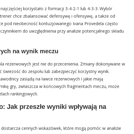
ajczęściej korzystało z formacji 3-4-2-1 lub 4-3-3. Wybór
 trener chce zbalansować defensywę i ofensywę, a także od
ce pod nieobecność kontuzjowanego Ivana Provedela często
 czynnikiem do uwzględnienia przy analizie potencjalnego składu
wych na wynik meczu
rola rezerwowych jest nie do przecenienia. Zmiany dokonywane w
ić świeżość do zespołu lub zabezpieczyć korzystny wynik.
zawodnicy zasiądą na ławce rezerwowych i jakie mają
namikę gry, zwłaszcza w końcowych fragmentach meczu, może
elach rankingowych.
io: Jak przeszłe wyniki wpływają na
zio dostarcza cennych wskazówek, które mogą pomóc w analizie