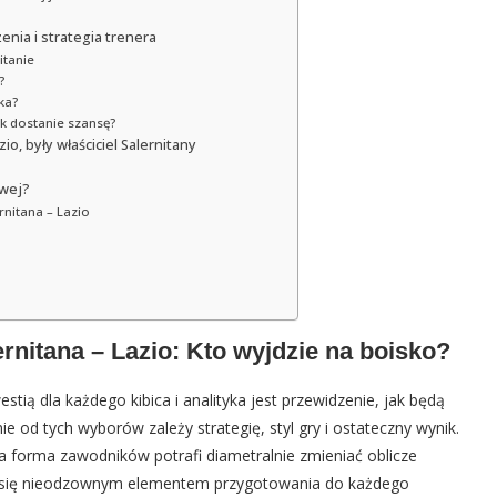
nia i strategia trenera
itanie
?
ka?
k dostanie szansę?
o, były właściciel Salernitany
owej?
nitana – Lazio
nitana – Lazio: Kto wyjdzie na boisko?
ią dla każdego kibica i analityka jest przewidzenie, jak będą
 od tych wyborów zależy strategię, styl gry i ostateczny wynik.
 a forma zawodników potrafi diametralnie zmieniać oblicze
je się nieodzownym elementem przygotowania do każdego