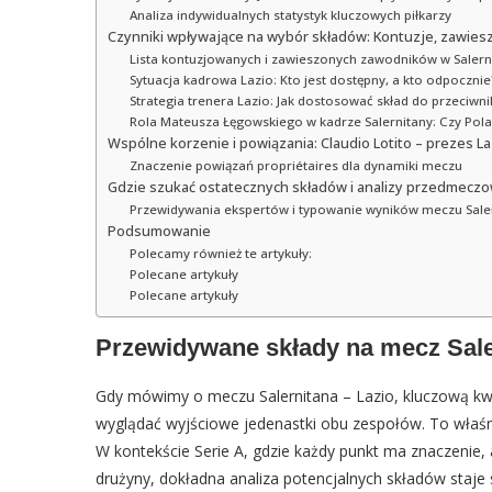
Analiza indywidualnych statystyk kluczowych piłkarzy
Czynniki wpływające na wybór składów: Kontuzje, zawiesze
Lista kontuzjowanych i zawieszonych zawodników w Salern
Sytuacja kadrowa Lazio: Kto jest dostępny, a kto odpocznie
Strategia trenera Lazio: Jak dostosować skład do przeciwni
Rola Mateusza Łęgowskiego w kadrze Salernitany: Czy Pola
Wspólne korzenie i powiązania: Claudio Lotito – prezes Lazi
Znaczenie powiązań propriétaires dla dynamiki meczu
Gdzie szukać ostatecznych składów i analizy przedmecz
Przewidywania ekspertów i typowanie wyników meczu Saler
Podsumowanie
Polecamy również te artykuły:
Polecane artykuły
Polecane artykuły
Przewidywane składy na mecz Saler
Gdy mówimy o meczu Salernitana – Lazio, kluczową kwest
wyglądać wyjściowe jedenastki obu zespołów. To właśnie
W kontekście Serie A, gdzie każdy punkt ma znaczenie,
drużyny, dokładna analiza potencjalnych składów sta