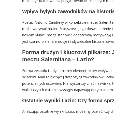
może być kluczowa dla przygotowań do kolejnych mec
Wpływ byłych zawodników na historię
Postać Antonio Candrevy w kontekście meczu Salernitan
może wpływać na teraźniejszość. Jego doświadczenie i
nowym klubie, mogą stanowić dodatkową motywację i ele
jest czarno-białe, a emocje i indywidualne historie z
Forma drużyn i kluczowi piłkarze:
meczu Salernitana – Lazio?
Forma zespołu to dynamiczny element, który wpływa na
składów. Analiza bieżącej dyspozycji zawodników i cał
potencjalnych ustawień. Nie wystarczy znać nazwiska; tr
walki i czy ich ostatnie występy napawają optymizmem.
Ostatnie wyniki Lazio: Czy forma spr
Analizując ostatnie wyniki Lazio, możemy ocenić, czy 