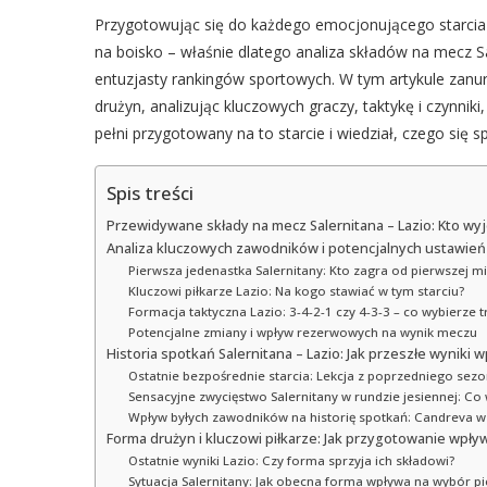
Przygotowując się do każdego emocjonującego starcia 
na boisko – właśnie dlatego analiza składów na mecz Sal
entuzjasty rankingów sportowych. W tym artykule zanu
drużyn, analizując kluczowych graczy, taktykę i czynni
pełni przygotowany na to starcie i wiedział, czego się 
Spis treści
Przewidywane składy na mecz Salernitana – Lazio: Kto wy
Analiza kluczowych zawodników i potencjalnych ustawień 
Pierwsza jedenastka Salernitany: Kto zagra od pierwszej m
Kluczowi piłkarze Lazio: Na kogo stawiać w tym starciu?
Formacja taktyczna Lazio: 3-4-2-1 czy 4-3-3 – co wybierze t
Potencjalne zmiany i wpływ rezerwowych na wynik meczu
Historia spotkań Salernitana – Lazio: Jak przeszłe wyniki
Ostatnie bezpośrednie starcia: Lekcja z poprzedniego sezo
Sensacyjne zwycięstwo Salernitany w rundzie jesiennej: Co 
Wpływ byłych zawodników na historię spotkań: Candreva w 
Forma drużyn i kluczowi piłkarze: Jak przygotowanie wpły
Ostatnie wyniki Lazio: Czy forma sprzyja ich składowi?
Sytuacja Salernitany: Jak obecna forma wpływa na wybór pi