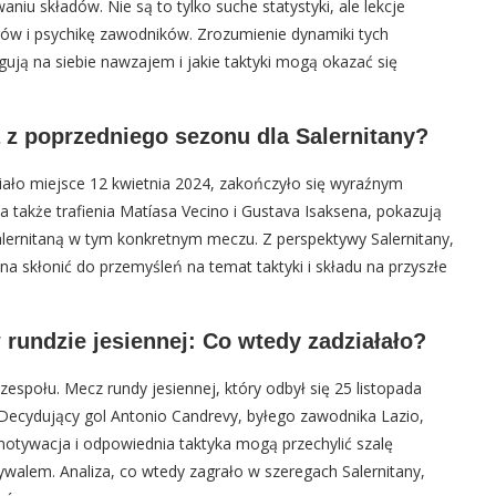
iu składów. Nie są to tylko suche statystyki, ale lekcje
nerów i psychikę zawodników. Zrozumienie dynamiki tych
gują na siebie nawzajem i jakie taktyki mogą okazać się
a z poprzedniego sezonu dla Salernitany?
iało miejsce 12 kwietnia 2024, zakończyło się wyraźnym
 także trafienia Matíasa Vecino i Gustava Isaksena, pokazują
Salernitaną w tym konkretnym meczu. Z perspektywy Salernitany,
na skłonić do przemyśleń na temat taktyki i składu na przyszłe
rundzie jesiennej: Co wtedy zadziałało?
zespołu. Mecz rundy jesiennej, który odbył się 25 listopada
. Decydujący gol Antonio Candrevy, byłego zawodnika Lazio,
 motywacja i odpowiednia taktyka mogą przechylić szalę
rywalem. Analiza, co wtedy zagrało w szeregach Salernitany,