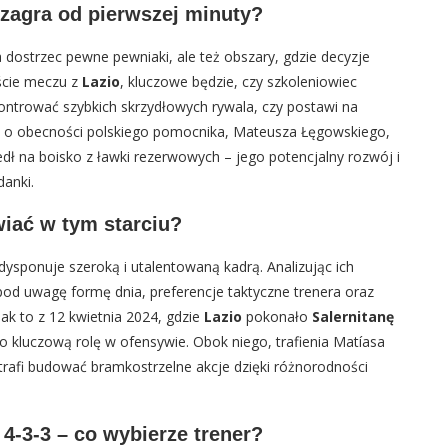
 zagra od pierwszej minuty?
 dostrzec pewne pewniaki, ale też obszary, gdzie decyzje
ście meczu z
Lazio
, kluczowe będzie, czy szkoleniowiec
kontrować szybkich skrzydłowych rywala, czy postawi na
ć o obecności polskiego pomocnika, Mateusza Łęgowskiego,
dł na boisko z ławki rezerwowych – jego potencjalny rozwój i
anki.
wiać w tym starciu?
dysponuje szeroką i utalentowaną kadrą. Analizując ich
pod uwagę formę dnia, preferencje taktyczne trenera oraz
jak to z 12 kwietnia 2024, gdzie
Lazio
pokonało
Salernitanę
go kluczową rolę w ofensywie. Obok niego, trafienia Matíasa
rafi budować bramkostrzelne akcje dzięki różnorodności
 4-3-3 – co wybierze trener?