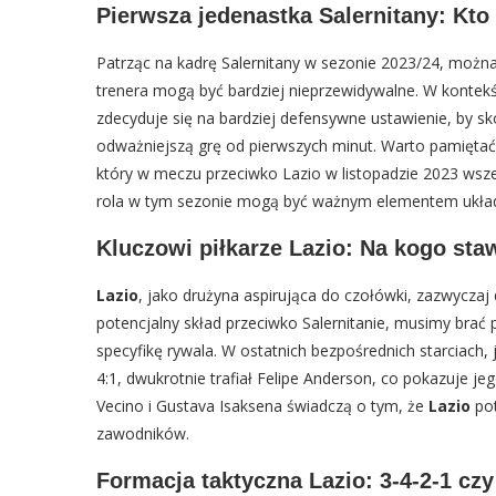
Pierwsza jedenastka Salernitany: Kto
Patrząc na kadrę Salernitany w sezonie 2023/24, można
trenera mogą być bardziej nieprzewidywalne. W kontek
zdecyduje się na bardziej defensywne ustawienie, by s
odważniejszą grę od pierwszych minut. Warto pamięta
który w meczu przeciwko Lazio w listopadzie 2023 wsze
rola w tym sezonie mogą być ważnym elementem układ
Kluczowi piłkarze Lazio: Na kogo sta
Lazio
, jako drużyna aspirująca do czołówki, zazwyczaj 
potencjalny skład przeciwko Salernitanie, musimy brać 
specyfikę rywala. W ostatnich bezpośrednich starciach, 
4:1, dwukrotnie trafiał Felipe Anderson, co pokazuje je
Vecino i Gustava Isaksena świadczą o tym, że
Lazio
pot
zawodników.
Formacja taktyczna Lazio: 3-4-2-1 czy