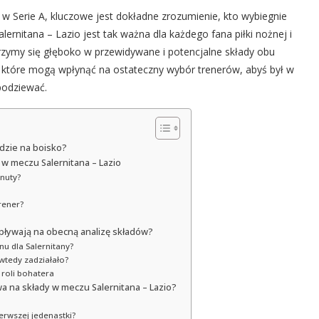
w Serie A, kluczowe jest dokładne zrozumienie, kto wybiegnie
ernitana – Lazio jest tak ważna dla każdego fana piłki nożnej i
rzymy się głęboko w przewidywane i potencjalne składy obu
ki, które mogą wpłynąć na ostateczny wybór trenerów, abyś był w
spodziewać.
jdzie na boisko?
w meczu Salernitana – Lazio
inuty?
rener?
 wpływają na obecną analizę składów?
nu dla Salernitany?
wtedy zadziałało?
roli bohatera
wa na składy w meczu Salernitana – Lazio?
erwszej jedenastki?