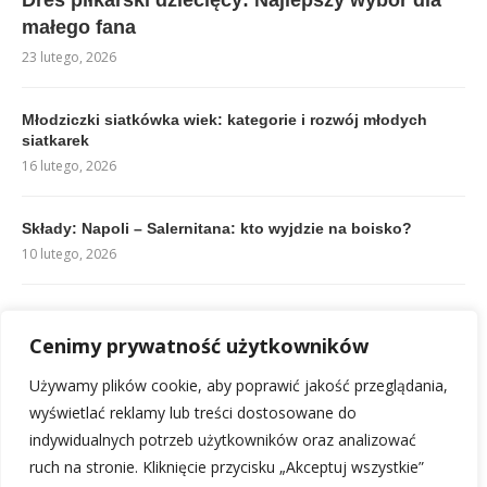
Dres piłkarski dziecięcy: Najlepszy wybór dla
małego fana
23 lutego, 2026
Młodziczki siatkówka wiek: kategorie i rozwój młodych
siatkarek
16 lutego, 2026
Składy: Napoli – Salernitana: kto wyjdzie na boisko?
10 lutego, 2026
Reprezentacja Argentyny: Kompletna analiza i sukcesy
Cenimy prywatność użytkowników
19 lutego, 2026
Używamy plików cookie, aby poprawić jakość przeglądania,
Składy: AS Monaco FC – PSG: Analiza i Zapowiedź
wyświetlać reklamy lub treści dostosowane do
11 lutego, 2026
indywidualnych potrzeb użytkowników oraz analizować
ruch na stronie. Kliknięcie przycisku „Akceptuj wszystkie”