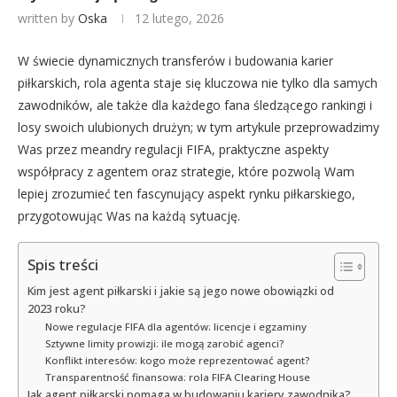
written by
Oska
12 lutego, 2026
W świecie dynamicznych transferów i budowania karier
piłkarskich, rola agenta staje się kluczowa nie tylko dla samych
zawodników, ale także dla każdego fana śledzącego rankingi i
losy swoich ulubionych drużyn; w tym artykule przeprowadzimy
Was przez meandry regulacji FIFA, praktyczne aspekty
współpracy z agentem oraz strategie, które pozwolą Wam
lepiej zrozumieć ten fascynujący aspekt rynku piłkarskiego,
przygotowując Was na każdą sytuację.
Spis treści
Kim jest agent piłkarski i jakie są jego nowe obowiązki od
2023 roku?
Nowe regulacje FIFA dla agentów: licencje i egzaminy
Sztywne limity prowizji: ile mogą zarobić agenci?
Konflikt interesów: kogo może reprezentować agent?
Transparentność finansowa: rola FIFA Clearing House
Jak agent piłkarski pomaga w budowaniu kariery zawodnika?