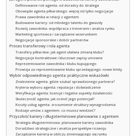
Definiowanie roli agenta: od doradcy do stratega
Obowiązki agenta piłkarskiego: więcej niż tylko negocjacje
Prawa zawodnika w relacji z agentem
Budowanie kariery: od młodego talentu do gwiazdy
Rozwój zawodnika: współpraca z trenerami i analiza rynku
Marketing sportowca i zarządzanie wizerunkiem
Negocjacje sponsorskie i dobór partnerów
Proces transferowy i rola agenta
Transfery piłkarskie: jak agent ułatwia zmianę klubu?
Negocjacje kontraktowe i kluczowe zapisy umowne
Reprezentowanie zawodnika i klubu kupującego
Prowizja za reprezentowanie klubu sprzedającego: nowe limity
Wybór odpowiedniego agenta: praktyczne wskazówki
Znalezienie agenta: gdzie szukać sprawdzonego partnera?
Kryteria wyboru agenta: reputacja i doświadczenie
Weryfikacja agenta: licencje i legalne aspekty działalności
Skuteczność agenta: jak ocenić jego potencjał?
Koszty usług agenta: zrozumienie struktury wynagrodzenia
Rodzaje umów z agentem: co musisz wiedzieć?
Przyszłość kariery i długoterminowe planowanie z agentem
Strategia długoterminowa: planowanie kariery zawodnika
Doradztwo strategiczne i analiza perspektyw rozwoju
Zarządzanie karierą w obliczu zmieniającego się rynku