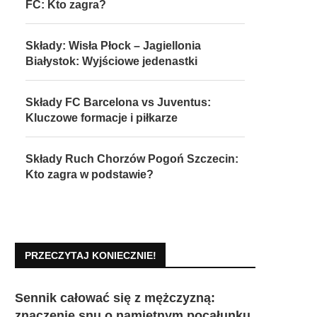
FC: Kto zagra?
Składy: Wisła Płock – Jagiellonia
Białystok: Wyjściowe jedenastki
Składy FC Barcelona vs Juventus:
Kluczowe formacje i piłkarze
Składy Ruch Chorzów Pogoń Szczecin:
Kto zagra w podstawie?
PRZECZYTAJ KONIECZNIE!
Sennik całować się z mężczyzną:
znaczenie snu o namiętnym pocałunku