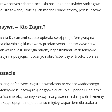
sprawdzonych schematach. Dla nas, jako analityków rankingów,
j stosowane, jakie są ich mocne i słabe strony, jest kluczowe
nsywa – Kto Zagra?
ussia Dortmund
często opierała swoją siłę ofensywną na
raca okazała się kluczowa w przełamywaniu passy zwycięstw
 jak ważna jest synergia między napastnikami. W defensywie
otacje na pozycjach bocznych obrońców czy w środku pola są
ostacie
a solidną defensywę, często dowodzoną przez doświadczonego
W ofensywie kluczową rolę odgrywa duet Loïs Openda i Benjamin
ykańczania akcji są największym zagrożeniem dla rywali. Trenerzy
zukając optymalnego balansu między wsparciem dla ataku a