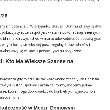
/26
eny ich potencjału. W przypadku Borussii Dortmund, zwycięstwo
pokazującym, że zespół jest w stanie pokonać najsilniejszych
solidnie, a ich zwycięstwo w marcu udowodniło, że potrafią grać
w, w tym formy strzeleckiej poszczególnych zawodników i
tualną pozycję w tabeli i perspektywy na przyszłość.
ki: Kto Ma Większe Szanse na
łaszcza gdy mierzą się tak wyrównane zespoły jak Borussia
 taktyki, historii spotkań i aktualnej formy, możemy jednak
usze, które mogą doprowadzić do konkretnych wyników. Dla
 nieocenione.
 i Skuteczność w Meczu Domowym