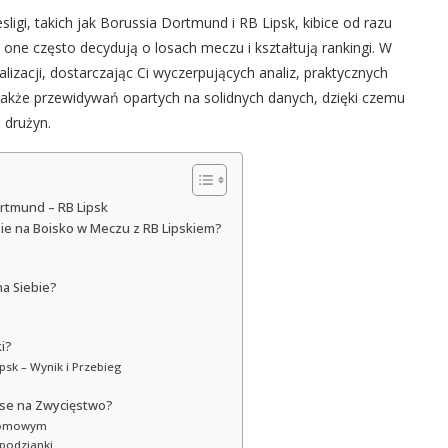
ligi, takich jak Borussia Dortmund i RB Lipsk, kibice od razu
 one często decydują o losach meczu i kształtują rankingi. W
lizacji, dostarczając Ci wyczerpujących analiz, praktycznych
także przewidywań opartych na solidnych danych, dzięki czemu
 drużyn.
ortmund – RB Lipsk
ie na Boisko w Meczu z RB Lipskiem?
na Siebie?
i?
psk – Wynik i Przebieg
nse na Zwycięstwo?
u Domowym
spodzianki