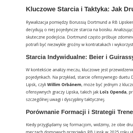
Kluczowe Starcia i Taktyka: Jak D
Rywalizacja pomiędzy Borussią Dortmund a RB Lipskiem
decydują o niej pojedyncze starcia na boisku. Analizu
skuteczne podejścia. Dortmund często próbuje zdominow
potrafi być niezwykle groźny w kontratakach i wykorzys
Starcia Indywidualne: Beier i Guiras
W kontekście analizy meczu, kluczowe jest przewidzeni
pojedynkach. Na przykład, starcie ofensywnego duetu 
Lipsk, czyli
Willim Orbánem
, może być jednym z kluc
ofensywnych graczy Lipska, takich jak
Loïs Openda
, p
szczególnej uwagi i dyscypliny taktycznej.
Porównanie Formacji i Strategii Tren
Kiedy przyglądamy się formacjom, widzimy, że obie dr
meczach domowych przeciwko RB Lipsk w 2025 roku utr