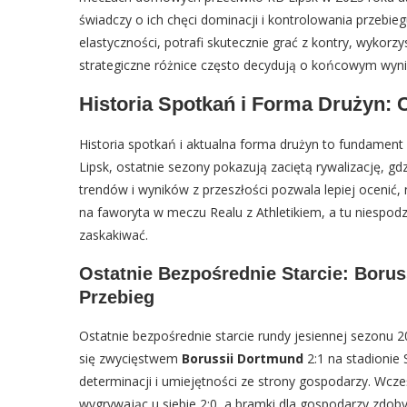
świadczy o ich chęci dominacji i kontrolowania przebieg
elastyczności, potrafi skutecznie grać z kontry, wykorz
strategiczne różnice często decydują o końcowym wyni
Historia Spotkań i Forma Drużyn: 
Historia spotkań i aktualna forma drużyn to fundament 
Lipsk, ostatnie sezony pokazują zaciętą rywalizację, gd
trendów i wyników z przeszłości pozwala lepiej ocenić
na faworyta w meczu Realu z Athletikiem, a tu niespodzi
zaskakiwać.
Ostatnie Bezpośrednie Starcie: Borus
Przebieg
Ostatnie bezpośrednie starcie rundy jesiennej sezonu 2
się zwycięstwem
Borussii Dortmund
2:1 na stadionie 
determinacji i umiejętności ze strony gospodarzy. Wcz
wygrywając u siebie 2:0, a bramki dla gospodarzy zdoby