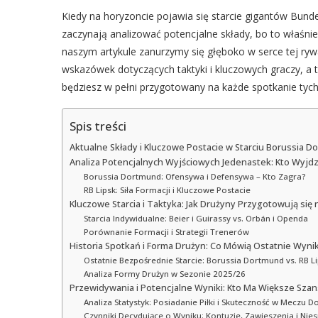
Kiedy na horyzoncie pojawia się starcie gigantów Bundes
zaczynają analizować potencjalne składy, bo to właśnie
naszym artykule zanurzymy się głęboko w serce tej rywa
wskazówek dotyczących taktyki i kluczowych graczy, a 
będziesz w pełni przygotowany na każde spotkanie tych
Spis treści
Aktualne Składy i Kluczowe Postacie w Starciu Borussia D
Analiza Potencjalnych Wyjściowych Jedenastek: Kto Wyjdz
Borussia Dortmund: Ofensywa i Defensywa – Kto Zagra?
RB Lipsk: Siła Formacji i Kluczowe Postacie
Kluczowe Starcia i Taktyka: Jak Drużyny Przygotowują się 
Starcia Indywidualne: Beier i Guirassy vs. Orbán i Openda
Porównanie Formacji i Strategii Trenerów
Historia Spotkań i Forma Drużyn: Co Mówią Ostatnie Wynik
Ostatnie Bezpośrednie Starcie: Borussia Dortmund vs. RB Li
Analiza Formy Drużyn w Sezonie 2025/26
Przewidywania i Potencjalne Wyniki: Kto Ma Większe Sza
Analiza Statystyk: Posiadanie Piłki i Skuteczność w Mecz
Czynniki Decydujące o Wyniku: Kontuzje, Zawieszenia i Nie