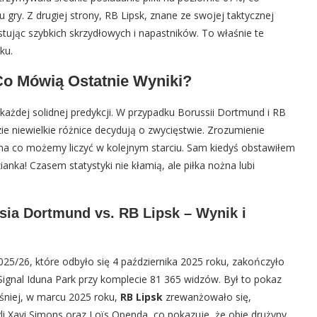
u gry. Z drugiej strony, RB Lipsk, znane ze swojej taktycznej
ystując szybkich skrzydłowych i napastników. To właśnie te
ku.
Co Mówią Ostatnie Wyniki?
każdej solidnej predykcji. W przypadku Borussii Dortmund i RB
zie niewielkie różnice decydują o zwycięstwie. Zrozumienie
, na co możemy liczyć w kolejnym starciu. Sam kiedyś obstawiłem
anka! Czasem statystyki nie kłamią, ale piłka nożna lubi
sia Dortmund vs. RB Lipsk – Wynik i
025/26, które odbyło się 4 października 2025 roku, zakończyło
Signal Iduna Park przy komplecie 81 365 widzów. Był to pokaz
eśniej, w marcu 2025 roku,
RB Lipsk
zrewanżowało się,
li Xavi Simons oraz Loïs Openda, co pokazuje, że obie drużyny