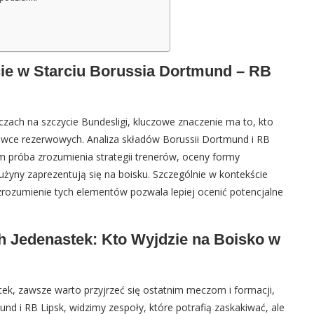
cie w Starciu Borussia Dortmund – RB
zach na szczycie Bundesligi, kluczowe znaczenie ma to, kto
 ławce rezerwowych. Analiza składów Borussii Dortmund i RB
kim próba zrozumienia strategii trenerów, oceny formy
użyny zaprezentują się na boisku. Szczególnie w kontekście
zrozumienie tych elementów pozwala lepiej ocenić potencjalne
h Jedenastek: Kto Wyjdzie na Boisko w
tek, zawsze warto przyjrzeć się ostatnim meczom i formacji,
nd i RB Lipsk, widzimy zespoły, które potrafią zaskakiwać, ale