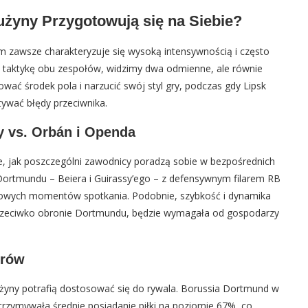
rużyny Przygotowują się na Siebie?
 zawsze charakteryzuje się wysoką intensywnością i często
jąc taktykę obu zespołów, widzimy dwa odmienne, ale równie
ać środek pola i narzucić swój styl gry, podczas gdy Lipsk
tywać błędy przeciwnika.
sy vs. Orbán i Openda
e, jak poszczególni zawodnicy poradzą sobie w bezpośrednich
Dortmundu – Beiera i Guirassy’ego – z defensywnym filarem RB
zowych momentów spotkania. Podobnie, szybkość i dynamika
rzeciwko obronie Dortmundu, będzie wymagała od gospodarzy
erów
użyny potrafią dostosować się do rywala. Borussia Dortmund w
zymywała średnie posiadanie piłki na poziomie 67%, co