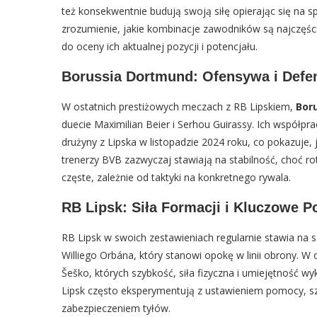
też konsekwentnie budują swoją siłę opierając się na 
zrozumienie, jakie kombinacje zawodników są najczęście
do oceny ich aktualnej pozycji i potencjału.
Borussia Dortmund: Ofensywa i Defe
W ostatnich prestiżowych meczach z RB Lipskiem,
Bor
duecie Maximilian Beier i Serhou Guirassy. Ich współp
drużyny z Lipska w listopadzie 2024 roku, co pokazuje,
trenerzy BVB zazwyczaj stawiają na stabilność, choć r
częste, zależnie od taktyki na konkretnego rywala.
RB Lipsk: Siła Formacji i Kluczowe P
RB Lipsk w swoich zestawieniach regularnie stawia n
Williego Orbána, który stanowi opokę w linii obrony. 
Šeško, których szybkość, siła fizyczna i umiejętność w
Lipsk często eksperymentują z ustawieniem pomocy, s
zabezpieczeniem tyłów.