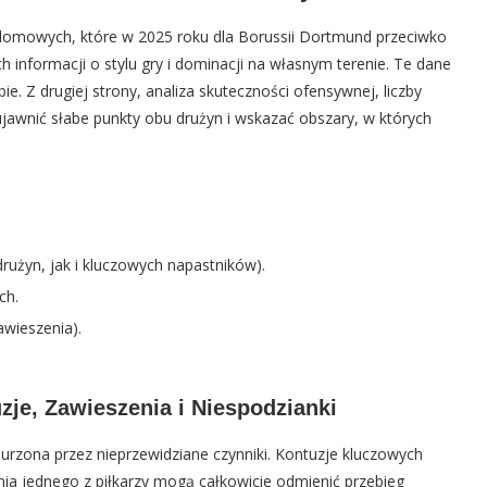
ch domowych, które w 2025 roku dla Borussii Dortmund przeciwko
 informacji o stylu gry i dominacji na własnym terenie. Te dane
e. Z drugiej strony, analiza skuteczności ofensywnej, liczby
jawnić słabe punkty obu drużyn i wskazać obszary, w których
żyn, jak i kluczowych napastników).
ch.
wieszenia).
je, Zawieszenia i Niespodzianki
urzona przez nieprzewidziane czynniki. Kontuzje kluczowych
ia jednego z piłkarzy mogą całkowicie odmienić przebieg