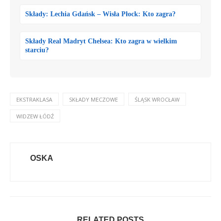
Składy: Lechia Gdańsk – Wisła Płock: Kto zagra?
Składy Real Madryt Chelsea: Kto zagra w wielkim
starciu?
EKSTRAKLASA
SKŁADY MECZOWE
ŚLĄSK WROCŁAW
WIDZEW ŁÓDŹ
OSKA
RELATED POSTS