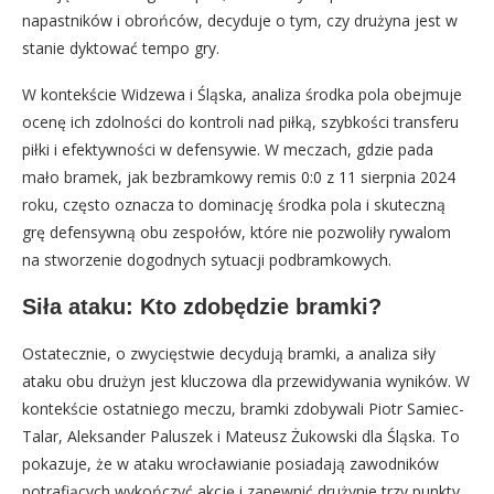
napastników i obrońców, decyduje o tym, czy drużyna jest w
stanie dyktować tempo gry.
W kontekście Widzewa i Śląska, analiza środka pola obejmuje
ocenę ich zdolności do kontroli nad piłką, szybkości transferu
piłki i efektywności w defensywie. W meczach, gdzie pada
mało bramek, jak bezbramkowy remis 0:0 z 11 sierpnia 2024
roku, często oznacza to dominację środka pola i skuteczną
grę defensywną obu zespołów, które nie pozwoliły rywalom
na stworzenie dogodnych sytuacji podbramkowych.
Siła ataku: Kto zdobędzie bramki?
Ostatecznie, o zwycięstwie decydują bramki, a analiza siły
ataku obu drużyn jest kluczowa dla przewidywania wyników. W
kontekście ostatniego meczu, bramki zdobywali Piotr Samiec-
Talar, Aleksander Paluszek i Mateusz Żukowski dla Śląska. To
pokazuje, że w ataku wrocławianie posiadają zawodników
potrafiących wykończyć akcję i zapewnić drużynie trzy punkty.