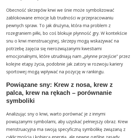
Obecność skrzepów krwi we śnie może symbolizować
zablokowane emocje lub trudności w przepracowaniu
pewnych spraw. To jak drużyna, która ma problem z
rozegraniem piłki, bo coś blokuje płynność gry. W kontekście
snu o krwi menstruacyjnej, skrzepy mogą wskazywać na
potrzebę zajęcia się nierozwiązanymi kwestiami
emocjonalnymi, które utrudniają nam „płynne przejście” przez
kolejne etapy życia, podobnie jak zatory w rozwoju kariery
sportowej mogą wpływać na pozycję w rankingu.
Powiązane sny: Krew z nosa, krew z
palca, krew na rękach – porównanie
symboliki
Analizując sny o krwi, warto porównać je z innymi
powiązanymi symbolami, aby uzyskać pełniejszy obraz. Krew
menstruacyjna ma swoją specyficzną symbolikę związaną z
cyklicznością i kobiecą energią, ale pewne ogólne zasady