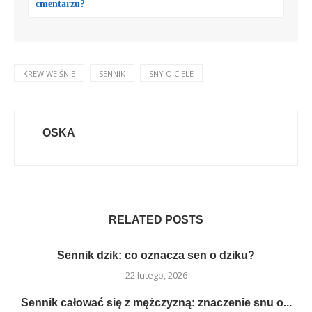
cmentarzu?
KREW WE ŚNIE
SENNIK
SNY O CIELE
OSKA
RELATED POSTS
Sennik dzik: co oznacza sen o dziku?
22 lutego, 2026
Sennik całować się z mężczyzną: znaczenie snu o...