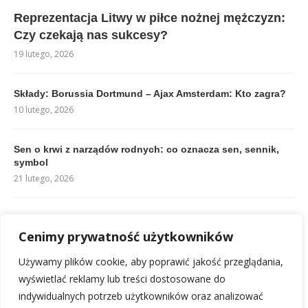
Reprezentacja Litwy w piłce nożnej mężczyzn:
Czy czekają nas sukcesy?
19 lutego, 2026
Składy: Borussia Dortmund – Ajax Amsterdam: Kto zagra?
10 lutego, 2026
Sen o krwi z narządów rodnych: co oznacza sen, sennik,
symbol
21 lutego, 2026
Składy CD Hernán Cortés kontra Real Betis: Kto zagra?
Cenimy prywatność użytkowników
11 lutego, 2026
Używamy plików cookie, aby poprawić jakość przeglądania,
Składy Celta Vigo – FC Barcelona: Kto zagra w hicie?
wyświetlać reklamy lub treści dostosowane do
11 lutego, 2026
indywidualnych potrzeb użytkowników oraz analizować