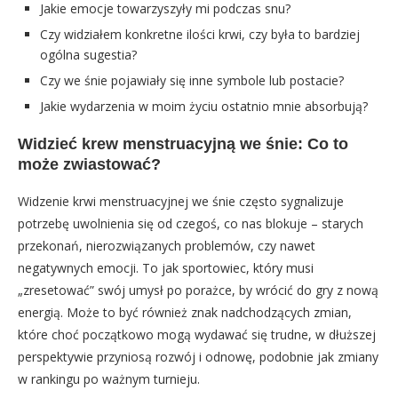
Jakie emocje towarzyszyły mi podczas snu?
Czy widziałem konkretne ilości krwi, czy była to bardziej
ogólna sugestia?
Czy we śnie pojawiały się inne symbole lub postacie?
Jakie wydarzenia w moim życiu ostatnio mnie absorbują?
Widzieć krew menstruacyjną we śnie: Co to
może zwiastować?
Widzenie krwi menstruacyjnej we śnie często sygnalizuje
potrzebę uwolnienia się od czegoś, co nas blokuje – starych
przekonań, nierozwiązanych problemów, czy nawet
negatywnych emocji. To jak sportowiec, który musi
„zresetować” swój umysł po porażce, by wrócić do gry z nową
energią. Może to być również znak nadchodzących zmian,
które choć początkowo mogą wydawać się trudne, w dłuższej
perspektywie przyniosą rozwój i odnowę, podobnie jak zmiany
w rankingu po ważnym turnieju.