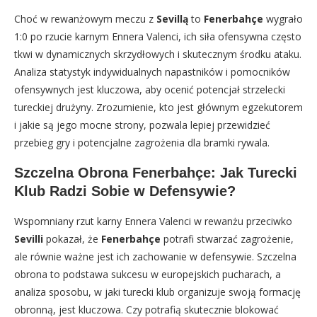
Choć w rewanżowym meczu z
Sevillą
to
Fenerbahçe
wygrało
1:0 po rzucie karnym Ennera Valenci, ich siła ofensywna często
tkwi w dynamicznych skrzydłowych i skutecznym środku ataku.
Analiza statystyk indywidualnych napastników i pomocników
ofensywnych jest kluczowa, aby ocenić potencjał strzelecki
tureckiej drużyny. Zrozumienie, kto jest głównym egzekutorem
i jakie są jego mocne strony, pozwala lepiej przewidzieć
przebieg gry i potencjalne zagrożenia dla bramki rywala.
Szczelna Obrona Fenerbahçe: Jak Turecki
Klub Radzi Sobie w Defensywie?
Wspomniany rzut karny Ennera Valenci w rewanżu przeciwko
Sevilli
pokazał, że
Fenerbahçe
potrafi stwarzać zagrożenie,
ale równie ważne jest ich zachowanie w defensywie. Szczelna
obrona to podstawa sukcesu w europejskich pucharach, a
analiza sposobu, w jaki turecki klub organizuje swoją formację
obronną, jest kluczowa. Czy potrafią skutecznie blokować