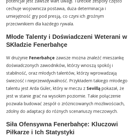
potencjał jest zawsze wart uwagi. Tureckie zespoły często
cechuje wojownicza postawa, duża determinacja i
umiejętność gry pod presją, co czyni ich groźnym
przeciwnikiem dla każdego rywala.
Młode Talenty i Doświadczeni Weterani w
SKładzie Fenerbahçe
W drużynie
Fenerbahçe
zawsze można znaleźć mieszankę
doświadczonych zawodników, którzy wnoszą spokój i
stabilność, oraz młodych talentów, którzy wprowadzają
świeżość i nieprzewidywalność. Przykładem takiego młodego
talentu jest Arda Güler, który w meczu z
Sevillą
pokazał, że
jest w stanie grać na wysokim poziomie. Takie połączenie
pozwala budować zespół o zróżnicowanych możliwościach,
zdolny do adaptacji do różnych scenariuszy meczowych.
Siła Ofensywna Fenerbahçe: Kluczowi
Piłkarze i Ich Statystyki