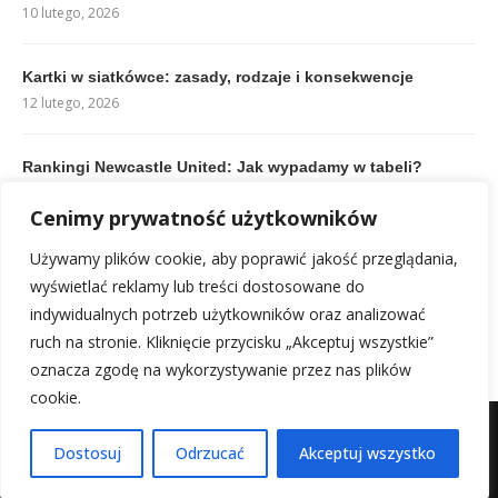
10 lutego, 2026
Kartki w siatkówce: zasady, rodzaje i konsekwencje
12 lutego, 2026
Rankingi Newcastle United: Jak wypadamy w tabeli?
10 lutego, 2026
Cenimy prywatność użytkowników
Używamy plików cookie, aby poprawić jakość przeglądania,
Kierunkowy 23: Uwaga na oszustów! Ciechanowa, nie
oddzwaniaj.
wyświetlać reklamy lub treści dostosowane do
18 lutego, 2026
indywidualnych potrzeb użytkowników oraz analizować
ruch na stronie. Kliknięcie przycisku „Akceptuj wszystkie”
oznacza zgodę na wykorzystywanie przez nas plików
cookie.
Mapa witryny
Kontakt z nami
Dostosuj
Odrzucać
Akceptuj wszystko
@2025 - Wszystkie prawa zastrzeżone.