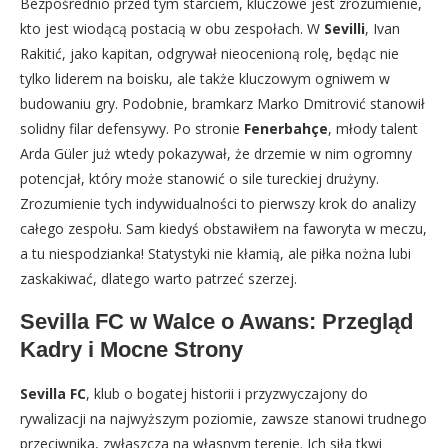
Bezpośrednio przed tym starciem, kluczowe jest zrozumienie,
kto jest wiodącą postacią w obu zespołach. W
Sevilli
, Ivan
Rakitić, jako kapitan, odgrywał nieocenioną rolę, będąc nie
tylko liderem na boisku, ale także kluczowym ogniwem w
budowaniu gry. Podobnie, bramkarz Marko Dmitrović stanowił
solidny filar defensywy. Po stronie
Fenerbahçe
, młody talent
Arda Güler już wtedy pokazywał, że drzemie w nim ogromny
potencjał, który może stanowić o sile tureckiej drużyny.
Zrozumienie tych indywidualności to pierwszy krok do analizy
całego zespołu. Sam kiedyś obstawiłem na faworyta w meczu,
a tu niespodzianka! Statystyki nie kłamią, ale piłka nożna lubi
zaskakiwać, dlatego warto patrzeć szerzej.
Sevilla FC w Walce o Awans: Przegląd
Kadry i Mocne Strony
Sevilla FC
, klub o bogatej historii i przyzwyczajony do
rywalizacji na najwyższym poziomie, zawsze stanowi trudnego
przeciwnika, zwłaszcza na własnym terenie. Ich siła tkwi