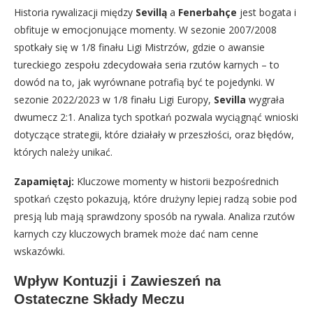
Historia rywalizacji między
Sevillą
a
Fenerbahçe
jest bogata i
obfituje w emocjonujące momenty. W sezonie 2007/2008
spotkały się w 1/8 finału Ligi Mistrzów, gdzie o awansie
tureckiego zespołu zdecydowała seria rzutów karnych – to
dowód na to, jak wyrównane potrafią być te pojedynki. W
sezonie 2022/2023 w 1/8 finału Ligi Europy,
Sevilla
wygrała
dwumecz 2:1. Analiza tych spotkań pozwala wyciągnąć wnioski
dotyczące strategii, które działały w przeszłości, oraz błędów,
których należy unikać.
Zapamiętaj:
Kluczowe momenty w historii bezpośrednich
spotkań często pokazują, które drużyny lepiej radzą sobie pod
presją lub mają sprawdzony sposób na rywala. Analiza rzutów
karnych czy kluczowych bramek może dać nam cenne
wskazówki.
Wpływ Kontuzji i Zawieszeń na
Ostateczne Składy Meczu