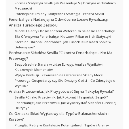
Forma i Statystyki Sevilli: Jak Prezentuje Się Drużyna w Ostatnich
Meczaach?
Potencjalne Zmiany Taktyczne i Strategia Trenera Sevilli
Fenerbahçe z Nadzieją na Odwrócenie Losów Rywalizacji:
Analiza Tureckiego Zespołu
Młode Talenty i Doświadczeni Weterani w SKładzie Fenerbahçe
Siła Ofensywna Fenerbahçe: Kluczowi Piłkarze i Ich Statystyki
Szczelna Obrona Fenerbahçe: Jak Turecki Klub Radzi Sobie w
Defensywie?
Porównanie Składów: Sevilla FC kontra Fenerbahçe – Kto Ma
Przewagę?
Bezpośrednie Starcia w Lidze Europy: Analiza Wyników i
Kluczowych Momentów
Wpływ Kontuzji i Zawieszeń na Ostateczne Składy Meczu
Przewaga Gospodarzy czy Siła Drużyny Gości – Co Zdecyduje o
Wyniku?
Analiza Przeciwnika: Jak Przygotować Się na Taktykę Rywala?
Sevilla FC jako Przeciwnik: Jak Pokonać Hiszpański Zespół?
Fenerbahçe jako Przeciwnik: Jak Wykorzystać Słabości Tureckiej
Drużyny?
Co Oznacza Skład Wyjściowy dla Typów Bukmacherskich i
Kursów?
Przegląd Kadry w Kontekście Potencjalnych Typów i Analizy