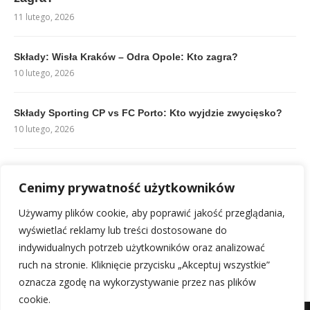
11 lutego, 2026
Składy: Wisła Kraków – Odra Opole: Kto zagra?
10 lutego, 2026
Składy Sporting CP vs FC Porto: Kto wyjdzie zwycięsko?
10 lutego, 2026
Rankingi Hellas Verona: gdzie jesteśmy w tabeli Serie A?
Cenimy prywatność użytkowników
10 lutego, 2026
Używamy plików cookie, aby poprawić jakość przeglądania,
Korki SG: Co to znaczy i kiedy ich używać
wyświetlać reklamy lub treści dostosowane do
22 lutego, 2026
indywidualnych potrzeb użytkowników oraz analizować
ruch na stronie. Kliknięcie przycisku „Akceptuj wszystkie”
oznacza zgodę na wykorzystywanie przez nas plików
cookie.