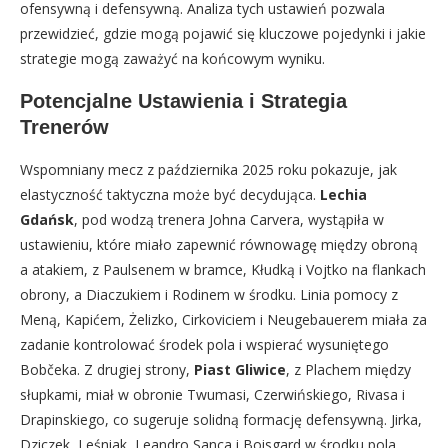
ofensywną i defensywną. Analiza tych ustawień pozwala
przewidzieć, gdzie mogą pojawić się kluczowe pojedynki i jakie
strategie mogą zaważyć na końcowym wyniku.
Potencjalne Ustawienia i Strategia
Trenerów
Wspomniany mecz z października 2025 roku pokazuje, jak
elastyczność taktyczna może być decydująca.
Lechia
Gdańsk
, pod wodzą trenera Johna Carvera, wystąpiła w
ustawieniu, które miało zapewnić równowagę między obroną
a atakiem, z Paulsenem w bramce, Kłudką i Vojtko na flankach
obrony, a Diaczukiem i Rodinem w środku. Linia pomocy z
Meną, Kapićem, Żelizko, Cirkoviciem i Neugebauerem miała za
zadanie kontrolować środek pola i wspierać wysuniętego
Bobčeka. Z drugiej strony,
Piast Gliwice
, z Plachem między
słupkami, miał w obronie Twumasi, Czerwińskiego, Rivasa i
Drapinskiego, co sugeruje solidną formację defensywną. Jirka,
Dziczek, Leśniak, Leandro Sanca i Boisgard w środku pola