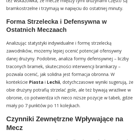
też wskazówka, że mecze między tymi drużynami często są
bramkostrzelne i trzymają w napięciu do ostatniej minuty.
Forma Strzelecka i Defensywna w
Ostatnich Meczaach
Analizując statystyki indywidualne i formę strzelecką
zawodników, możemy lepiej ocenić potencjał ofensywny
danej drużyny. Podobnie, analiza formy defensywnej – liczby
traconych bramek, skuteczności interwencji bramkarzy –
pozwala ocenić, jak solidna jest formacja obronna. W
kontekście
Piasta
i
Lechii
, dotychczasowe wyniki sugerują, że
obie drużyny potrafią strzelać gole, ale też bywają wrażliwe w
obronie, co potwierdza ich nieco niższe pozycje w tabeli, gdzie
miały po 7 punktów po 11 kolejkach.
Czynniki Zewnętrzne Wpływające na
Mecz