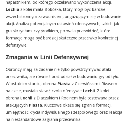
napastnikiem, od którego oczekiwano wykończenia akcji.
Lechia
z kolei miała Bobčeka, który mógł być bardziej
wszechstronnym zawodnikiem, angażującym się w budowanie
akcji. Analiza potencjalnych ustawień ofensywnych, takich jak
gra skrzydłami czy środkiem, pozwala przewidzieć, które
formacje mogą być bardziej skuteczne przeciwko konkretnej
defensywie.
Zmagania w Linii Defensywnej
Obrońcy mają za zadanie nie tylko powstrzymywać ataki
przeciwnika, ale również brać udział w budowaniu gry od tyłu.
W ostatnim starciu, obrona
Piasta
z Czerwińskim i Rivasem
na czele, musiała stawić czoła ofensywie
Lechii
. Z kolei
obrona
Lechii
z Diaczukiem i Rodinem była testowana przez
atakujących
Piasta
. Kluczowe okaże się zgranie formacji,
umiejętność krycia indywidualnego i zespołowego oraz reakcja
na niestandardowe zagrania przeciwnika.