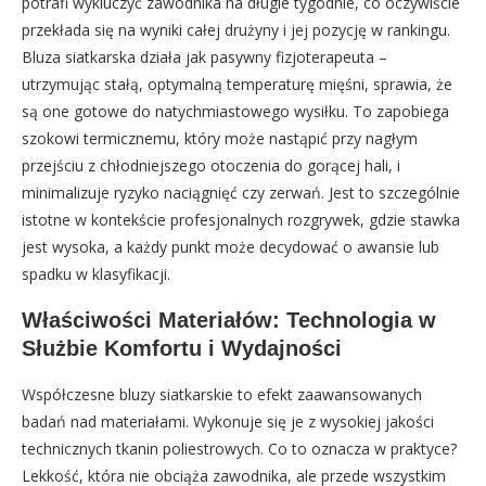
potrafi wykluczyć zawodnika na długie tygodnie, co oczywiście
przekłada się na wyniki całej drużyny i jej pozycję w rankingu.
Bluza siatkarska działa jak pasywny fizjoterapeuta –
utrzymując stałą, optymalną temperaturę mięśni, sprawia, że
są one gotowe do natychmiastowego wysiłku. To zapobiega
szokowi termicznemu, który może nastąpić przy nagłym
przejściu z chłodniejszego otoczenia do gorącej hali, i
minimalizuje ryzyko naciągnięć czy zerwań. Jest to szczególnie
istotne w kontekście profesjonalnych rozgrywek, gdzie stawka
jest wysoka, a każdy punkt może decydować o awansie lub
spadku w klasyfikacji.
Właściwości Materiałów: Technologia w
Służbie Komfortu i Wydajności
Współczesne bluzy siatkarskie to efekt zaawansowanych
badań nad materiałami. Wykonuje się je z wysokiej jakości
technicznych tkanin poliestrowych. Co to oznacza w praktyce?
Lekkość, która nie obciąża zawodnika, ale przede wszystkim