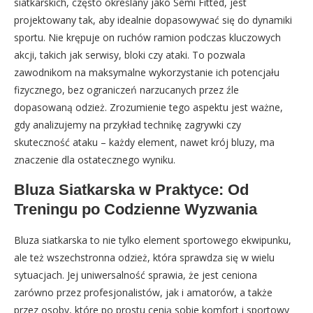
siatkarskich, często określany jako Semi Fitted, jest
projektowany tak, aby idealnie dopasowywać się do dynamiki
sportu. Nie krępuje on ruchów ramion podczas kluczowych
akcji, takich jak serwisy, bloki czy ataki. To pozwala
zawodnikom na maksymalne wykorzystanie ich potencjału
fizycznego, bez ograniczeń narzucanych przez źle
dopasowaną odzież. Zrozumienie tego aspektu jest ważne,
gdy analizujemy na przykład technikę zagrywki czy
skuteczność ataku – każdy element, nawet krój bluzy, ma
znaczenie dla ostatecznego wyniku.
Bluza Siatkarska w Praktyce: Od
Treningu po Codzienne Wyzwania
Bluza siatkarska to nie tylko element sportowego ekwipunku,
ale też wszechstronna odzież, która sprawdza się w wielu
sytuacjach. Jej uniwersalność sprawia, że jest ceniona
zarówno przez profesjonalistów, jak i amatorów, a także
przez osoby, które po prostu cenią sobie komfort i sportowy