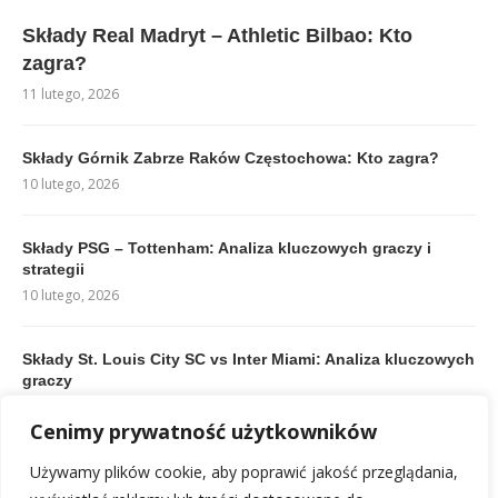
Składy Real Madryt – Athletic Bilbao: Kto
zagra?
11 lutego, 2026
Składy Górnik Zabrze Raków Częstochowa: Kto zagra?
10 lutego, 2026
Składy PSG – Tottenham: Analiza kluczowych graczy i
strategii
10 lutego, 2026
Składy St. Louis City SC vs Inter Miami: Analiza kluczowych
graczy
11 lutego, 2026
Cenimy prywatność użytkowników
Używamy plików cookie, aby poprawić jakość przeglądania,
Składy: Al-Hilal – Asz-Szabab Rijad: Analiza przed starciem
gigantów