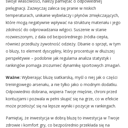
swoje właściwości, należy pamiętać o odpowiedniej
pielęgnacji. Zazwyczaj zaleca się pranie w niskich
temperaturach, unikanie wybielaczy i płynów zmiękczających,
które mogą negatywnie wpływać na strukturę materiału i jego
zdolność do odprowadzania wilgoci. Suszenie w stanie
rozwieszonym, z dala od bezpośredniego źródła ciepła,
również przedłuży żywotność odzieży. Dbanie o sprzęt, w tym
o bluzy, to element dyscypliny, który procentuje w dłuższej
perspektywie – podobnie jak regularna analiza statystyk i
rankingów pomaga zrozumieć dynamikę sportowych zmagań.
Ważne:
Wybierając bluzę siatkarską, myśl o niej jak o części
treningowego arsenału, a nie tylko jako o modnym dodatku.
Odpowiednio dobrana, wspiera Twoje mięśnie, chroni przed
kontuzjami i pozwala w pełni skupić się na grze, co w efekcie
może przełożyć się na lepsze wyniki i pozycje w rankingach.
Pamiętaj, że inwestycja w dobrą bluzę to inwestycja w Twoje
zdrowie i komfort gry, co bezpośrednio przekłada się na