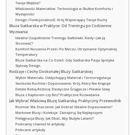
Twoje Mięśnie?
Właściwości Materiałów: Technologia w Służbie Komfortu i
Wydajności
Design i Funkcjonalność: Krój Wspierający Twoje Ruchy
Bluza Siatkarska w Praktyce: Od Treningu po Codzienne
Wyzwania
Idealne Uzupełnienie Treningu Siatkówki: Kiedy i Jak Ją
Stosować?
Komfort Noszenia Przed i Po Meczu: Utrzymanie Optymalnej
Temperatury
Bluza Siatkarska na Co Dzień: Gdy Siatkarska Pasja Spotyka
Stylowy Design
Rodzaje i Cechy Doskonałej Bluzy Siatkarskiej
Wybór Materiału: Oddychający Materiał i Termoregulacja
Swoboda Ruchów i Dopasowanie: Krój, Który Nie Krępuje
Detale Robią Różnicę: Elastyczne Ściągacze i Płaskie Szwy
Bluza z Kapturem czy Bez? Praktyczne Rozważania
Jak Wybrać Właściwą Bluzę Siatkarską: Praktyczny Przewodnik
Rozmiar Ma Znaczenie: Jak Dobrać Idealne Dopasowanie?
Markowe Bluzy i Kolekcje: Zainspiruj Się Najlepszymi
Pielęgnacja Bluzy: Jak Dbać, Aby Służyła Latami?
Polecamy również te artykuły:
Polecane artykuły