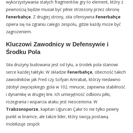
wykorzystywania stałych fragmentów gry to element, który z
pewnością będzie musiał być pilnie strzeżony przez obronę
Fenerbahçe
. Z drugiej strony, siła ofensywna
Fenerbahçe
opiera się na zgraniu całego zespołu, gdzie każdy może być
zagrożeniem.
Kluczowi Zawodnicy w Defensywie i
Środku Pola
Siła drużyny budowana jest od tyłu, a środek pola stanowi
serce każdej taktyki. W składzie
Fenerbahçe
, obecność takich
zawodników jak Fred czy Sofyan Amrabat, którzy niedawno
zdobył zwycięskiego gola w 102. minucie, zapewnia stabilność
i dynamikę w drugiej linii. Ich umiejętność odbioru piłki,
rozegrania i wsparcia ataku jest nieoceniona. W
Trabzonsporze
, kapitan Uğurcan Çakır to nie tylko pewny
punkt w bramce, ale także lider, który swoją postawą
mobilizuje zespół.