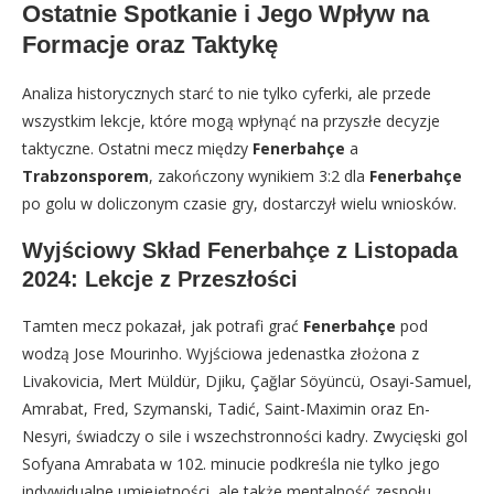
Ostatnie Spotkanie i Jego Wpływ na
Formacje oraz Taktykę
Analiza historycznych starć to nie tylko cyferki, ale przede
wszystkim lekcje, które mogą wpłynąć na przyszłe decyzje
taktyczne. Ostatni mecz między
Fenerbahçe
a
Trabzonsporem
, zakończony wynikiem 3:2 dla
Fenerbahçe
po golu w doliczonym czasie gry, dostarczył wielu wniosków.
Wyjściowy Skład Fenerbahçe z Listopada
2024: Lekcje z Przeszłości
Tamten mecz pokazał, jak potrafi grać
Fenerbahçe
pod
wodzą Jose Mourinho. Wyjściowa jedenastka złożona z
Livakovicia, Mert Müldür, Djiku, Çağlar Söyüncü, Osayi-Samuel,
Amrabat, Fred, Szymanski, Tadić, Saint-Maximin oraz En-
Nesyri, świadczy o sile i wszechstronności kadry. Zwycięski gol
Sofyana Amrabata w 102. minucie podkreśla nie tylko jego
indywidualne umiejętności, ale także mentalność zespołu,