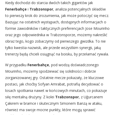
Kiedy dochodzi do starcia dwóch takich gigantów jak
Fenerbahçe
i
Trabzonspor
, analiza potencjalnych składów
to pierwszy krok do zrozumienia, jak może potoczyć się mecz.
Bazując na ostatnich występach, dostępnych informacjach o
formie zawodników i taktycznych preferencjach Jose Mourinho
oraz jego odpowiednika w Trabzonsporze, możemy nakreślić
obraz tego, kogo zobaczymy od pierwszego gwizdka. To nie
tylko kwestia nazwisk, ale przede wszystkim synergii, jaką
trenerzy będą chcieli osiągnąć na boisku, by przełamać rywala.
W przypadku
Fenerbahçe
, pod wodzą doświadczonego
Mourinho, możemy spodziewać się solidności i dobrze
zorganizowanej gry. Ostatnie mecze pokazały, że kluczowe
postaci, jak choćby Sofyan Amrabat, potrafią decydować o
losach spotkania nawet w końcowych minutach, co pokazuje
siłę mentalną drużyny. Z kolei
Trabzonspor
, z Uğurcanem
Çakırem w bramce i skutecznym Simonem Banzą w ataku,
również ma swoje mocne punkty, które mogą sprawić