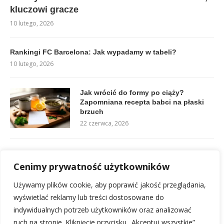
kluczowi gracze
10 lutego, 2026
Rankingi FC Barcelona: Jak wypadamy w tabeli?
10 lutego, 2026
Jak wrócić do formy po ciąży?
Zapomniana recepta babci na płaski
brzuch
22 czerwca, 2026
As serwis siatkówka: kompleksowa pomoc i naprawa oka
Cenimy prywatność użytkowników
13 lutego, 2026
Używamy plików cookie, aby poprawić jakość przeglądania,
Składy: Fenerbahçe – Trabzonspor: Kto zagra w hicie?
wyświetlać reklamy lub treści dostosowane do
10 lutego, 2026
indywidualnych potrzeb użytkowników oraz analizować
ruch na stronie. Kliknięcie przycisku „Akceptuj wszystkie”