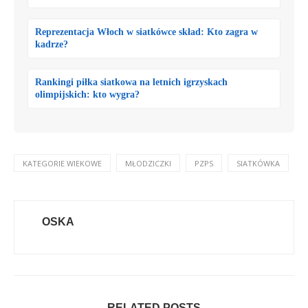
Reprezentacja Włoch w siatkówce skład: Kto zagra w
kadrze?
Rankingi piłka siatkowa na letnich igrzyskach
olimpijskich: kto wygra?
KATEGORIE WIEKOWE
MŁODZICZKI
PZPS
SIATKÓWKA
OSKA
RELATED POSTS