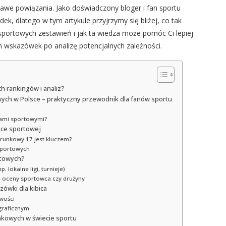
awe powiązania. Jako doświadczony bloger i fan sportu
ek, dlatego w tym artykule przyjrzymy się bliżej, co tak
portowych zestawień i jak ta wiedza może pomóc Ci lepiej
h wskazówek po analizę potencjalnych zależności.
 rankingów i analiz?
wych w Polsce – praktyczny przewodnik dla fanów sportu
iami sportowymi?
yce sportowej
ierunkowy 17 jest kluczem?
sportowych
rtowych?
lokalne ligi, turnieje)
la oceny sportowca czy drużyny
ówki dla kibica
wości
graficznym
kowych w świecie sportu