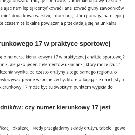
 danego obszaru tradycje sportowe. Numer kierunkowy 17 staje
alając nam lepiej identyfikować i analizować grupy zawodników
by mieć dodatkową warstwę informacji, która pomaga nam lepiej
 czasem te lokalne powiązania przekładają się na unikalną
erunkowego 17 w praktyce sportowej
zę o numerze kierunkowym 17 w praktycznej analizie sportowej?
nnik, ale jako jeden z elementów układanki, który może rzucić
zenia wynika, że często drużyny z tego samego regionu, o
kazywać pewne wspólne cechy, które odbijają się na ich stylu
 kierunkowy 17 może być tu swoistym punktem wyjścia do
wodników: czy numer kierunkowy 17 jest
acji lokalizacji. Kiedy przeglądamy składy drużyn, tabele ligowe