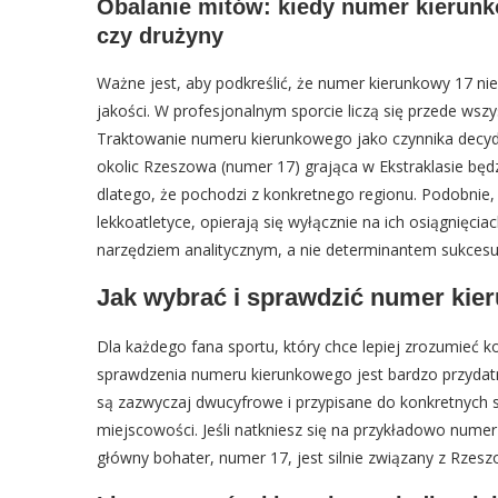
Obalanie mitów: kiedy numer kierunk
czy drużyny
Ważne jest, aby podkreślić, że numer kierunkowy 17 n
jakości. W profesjonalnym sporcie liczą się przede wszy
Traktowanie numeru kierunkowego jako czynnika decydu
okolic Rzeszowa (numer 17) grająca w Ekstraklasie będ
dlatego, że pochodzi z konkretnego regionu. Podobnie, 
lekkoatletyce, opierają się wyłącznie na ich osiągnięci
narzędziem analitycznym, a nie determinantem sukcesu
Jak wybrać i sprawdzić numer kie
Dla każdego fana sportu, który chce lepiej zrozumieć 
sprawdzenia numeru kierunkowego jest bardzo przydatn
są zazwyczaj dwucyfrowe i przypisane do konkretnych 
miejscowości. Jeśli natkniesz się na przykładowo numer
główny bohater, numer 17, jest silnie związany z Rze