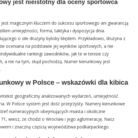
owy jest nieistotny dla oceny sportowca
ie jest magicznym kluczem do sukcesu sportowego ani gwarancją
stkim umiejętności, forma, taktyka i dyspozycja dnia.
jącego o sile drużyny byłoby błędem. Przykładowo, drużyna z
zie oceniana na podstawie jej wyników sportowych, a nie
indywidualne rankingi zawodników, jak te w tenisie czy
ach, a nie na tym, skąd pochodzą. Numer kierunkowy jest
.
runkowy w Polsce – wskazówki dla kibica
kontekst geograficzny analizowanych wydarzeń, umiejętność
a. W Polsce system jest dość przejrzysty. Numery kierunkowe
stref numeracyjnych obejmujących miasta i okoliczne
 71, wiesz, że chodzi o Wrocław i jego aglomerację. Nasz
szowem i znaczną częścią województwa podkarpackiego.