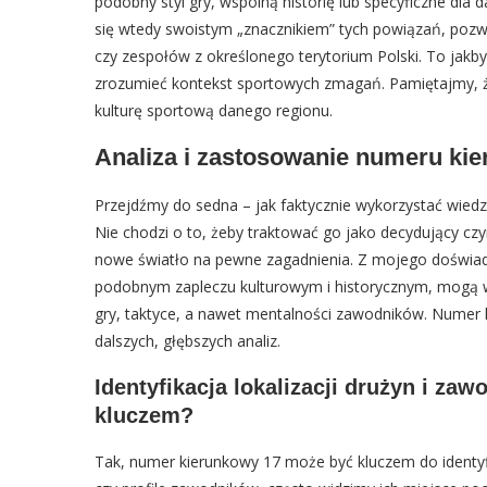
podobny styl gry, wspólną historię lub specyficzne dla
się wtedy swoistym „znacznikiem” tych powiązań, pozw
czy zespołów z określonego terytorium Polski. To jak
zrozumieć kontekst sportowych zmagań. Pamiętajmy, że
kulturę sportową danego regionu.
Analiza i zastosowanie numeru ki
Przejdźmy do sedna – jak faktycznie wykorzystać wied
Nie chodzi o to, żeby traktować go jako decydujący czy
nowe światło na pewne zagadnienia. Z mojego doświadc
podobnym zapleczu kulturowym i historycznym, mogą wy
gry, taktyce, a nawet mentalności zawodników. Numer
dalszych, głębszych analiz.
Identyfikacja lokalizacji drużyn i za
kluczem?
Tak, numer kierunkowy 17 może być kluczem do identyfik