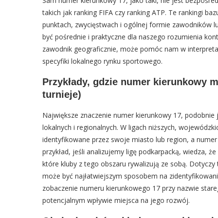
Sam numer kierunkowy 17, jako taki, nie jest bezpośre
takich jak ranking FIFA czy ranking ATP. Te rankingi b
punktach, zwycięstwach i ogólnej formie zawodników l
być pośrednie i praktyczne dla naszego rozumienia kont
zawodnik geograficznie, może pomóc nam w interpretacji
specyfiki lokalnego rynku sportowego.
Przykłady, gdzie numer kierunkowy mo
turnieje)
Największe znaczenie numer kierunkowy 17, podobnie 
lokalnych i regionalnych. W ligach niższych, wojewódzki
identyfikowane przez swoje miasto lub region, a numer
przykład, jeśli analizujemy ligę podkarpacką, wiedza,
które kluby z tego obszaru rywalizują ze sobą. Dotycz
może być najłatwiejszym sposobem na zidentyfikowanie l
zobaczenie numeru kierunkowego 17 przy nazwie stare
potencjalnym wpływie miejsca na jego rozwój.