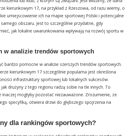
odzenia lub klub, z którym są związani. Jeśli widzimy, że dana
rze kierunkowym 17, na przykład z Rzeszowa, od razu wiemy, o
ie umiejscowienie ich na mapie sportowej Polski i potencjalne
samego obszaru. Jest to szczególnie przydatne, gdy
umieć, jak lokalne uwarunkowania wpływają na rozwój sportu w
h w analizie trendów sportowych
yć bardzo pomocne w analizie szerszych trendów sportowych.
rze kierunkowym 17 szczególnie popularna jest określona
pności infrastruktury sportowej lub lokalnych sukcesów.
 jak drużyny z tego regionu radzą sobie na tle innych. To
e inaczej mogłyby pozostać niezauważone. Zrozumienie, że
ego specyfiką, otwiera drzwi do głębszego spojrzenia na
tny dla rankingów sportowych?