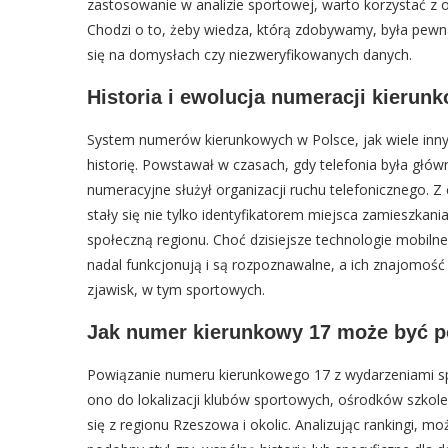
zastosowanie w analizie sportowej, warto korzystać z o
Chodzi o to, żeby wiedza, którą zdobywamy, była pewna
się na domysłach czy niezweryfikowanych danych.
Historia i ewolucja numeracji kierun
System numerów kierunkowych w Polsce, jak wiele inny
historię. Powstawał w czasach, gdy telefonia była głów
numeracyjne służył organizacji ruchu telefonicznego. Z
stały się nie tylko identyfikatorem miejsca zamieszkani
społeczną regionu. Choć dzisiejsze technologie mobilne
nadal funkcjonują i są rozpoznawalne, a ich znajomo
zjawisk, w tym sportowych.
Jak numer kierunkowy 17 może być 
Powiązanie numeru kierunkowego 17 z wydarzeniami spor
ono do lokalizacji klubów sportowych, ośrodków szko
się z regionu Rzeszowa i okolic. Analizując rankingi,