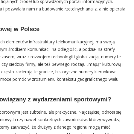
ficjalnych źródeł lub sprawdzonych portali informacyjnych.
 i pozwalała nam na budowanie rzetelnych analiz, a nie opierała
kowej w Polsce
ch elementów infrastruktury telekomunikacyjnej, ma swoją
nym środkiem komunikacji na odległość, a podział na strefy
 czasem, wraz z rozwojem technologii i globalizacją, numery te
a czy siedziby firmy, ale też pewnego rodzaju „mapą” kulturową i
 często zacierają te granice, historyczne numery kierunkowe
ść może pomóc w zrozumieniu kontekstu geograficznego wielu
powiązany z wydarzeniami sportowymi?
towymi jest subtelne, ale praktyczne. Najczęściej odnosi się
leniowych czy nawet konkretnych zawodników, którzy wywodzą
 możemy zauważyć, że drużyny z danego regionu mogą mieć