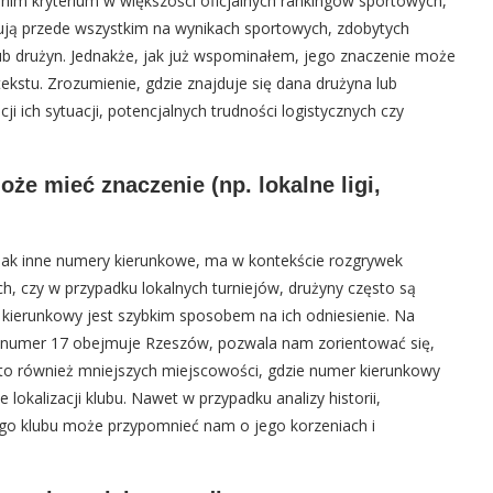
dnim kryterium w większości oficjalnych rankingów sportowych,
azują przede wszystkim na wynikach sportowych, zdobytych
ub drużyn. Jednakże, jak już wspominałem, jego znaczenie może
ekstu. Zrozumienie, gdzie znajduje się dana drużyna lub
 ich sytuacji, potencjalnych trudności logistycznych czy
że mieć znaczenie (np. lokalne ligi,
jak inne numery kierunkowe, ma w kontekście rozgrywek
ch, czy w przypadku lokalnych turniejów, drużyny często są
 kierunkowy jest szybkim sposobem na ich odniesienie. Na
 że numer 17 obejmuje Rzeszów, pozwala nam zorientować się,
y to również mniejszych miejscowości, gdzie numer kierunkowy
okalizacji klubu. Nawet w przypadku analizy historii,
go klubu może przypomnieć nam o jego korzeniach i