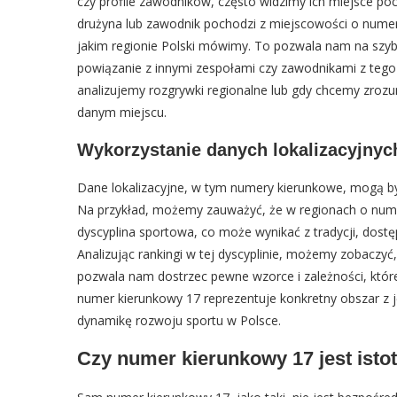
czy profile zawodników, często widzimy ich miejsce poch
drużyna lub zawodnik pochodzi z miejscowości o nume
jakim regionie Polski mówimy. To pozwala nam na szybk
powiązanie z innymi zespołami czy zawodnikami z tego 
analizujemy rozgrywki regionalne lub gdy chcemy zroz
danym miejscu.
Wykorzystanie danych lokalizacyjnyc
Dane lokalizacyjne, w tym numery kierunkowe, mogą b
Na przykład, możemy zauważyć, że w regionach o nume
dyscyplina sportowa, co może wynikać z tradycji, dostę
Analizując rankingi w tej dyscyplinie, możemy zobaczyć,
pozwala nam dostrzec pewne wzorce i zależności, któr
numer kierunkowy 17 reprezentuje konkretny obszar z j
dynamikę rozwoju sportu w Polsce.
Czy numer kierunkowy 17 jest isto