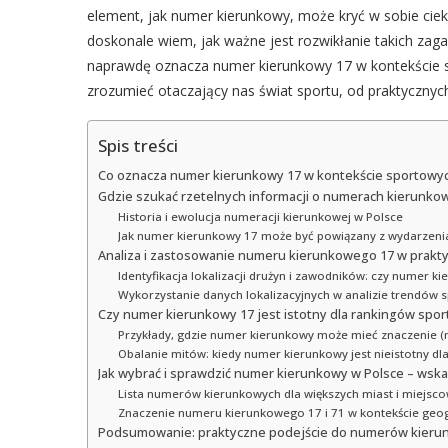
element, jak numer kierunkowy, może kryć w sobie ciek
doskonale wiem, jak ważne jest rozwikłanie takich zagad
naprawdę oznacza numer kierunkowy 17 w kontekście s
zrozumieć otaczający nas świat sportu, od praktycznyc
Spis treści
Co oznacza numer kierunkowy 17 w kontekście sportowych
Gdzie szukać rzetelnych informacji o numerach kierunko
Historia i ewolucja numeracji kierunkowej w Polsce
Jak numer kierunkowy 17 może być powiązany z wydarzen
Analiza i zastosowanie numeru kierunkowego 17 w prakt
Identyfikacja lokalizacji drużyn i zawodników: czy numer k
Wykorzystanie danych lokalizacyjnych w analizie trendów 
Czy numer kierunkowy 17 jest istotny dla rankingów spo
Przykłady, gdzie numer kierunkowy może mieć znaczenie (np. 
Obalanie mitów: kiedy numer kierunkowy jest nieistotny d
Jak wybrać i sprawdzić numer kierunkowy w Polsce – wskaz
Lista numerów kierunkowych dla większych miast i miejsco
Znaczenie numeru kierunkowego 17 i 71 w kontekście geo
Podsumowanie: praktyczne podejście do numerów kierun